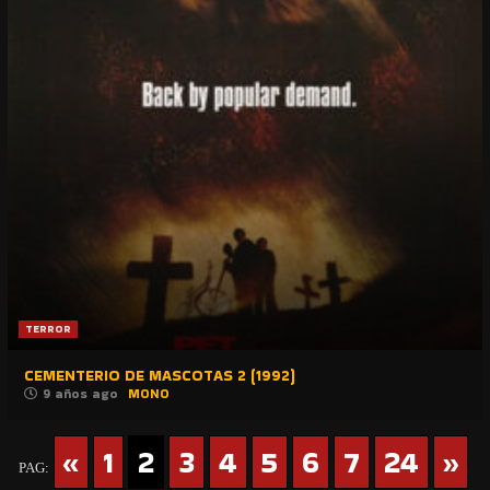
TERROR
CEMENTERIO DE MASCOTAS 2 (1992)
9 años ago
MONO
«
1
2
3
4
5
6
7
24
»
PAG: