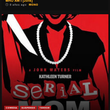
WHO AM I (2014)
8 años ago
MONO
COMEDIA
SUSPENSO
TERROR