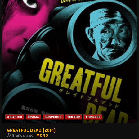
ASIATICO
DRAMA
SUSPENSO
TERROR
THRILLER
GREATFUL DEAD (2014)
8 años ago
MONO