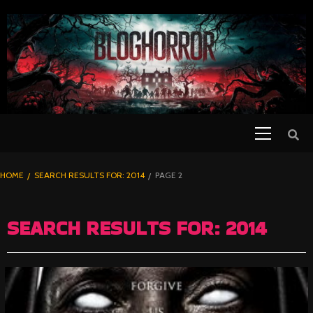
SKIP
TO
CONTENT
Primary
PELICULAS
Menu
DE TERROR |
BLOGHORROR
HOME
SEARCH RESULTS FOR: 2014
PAGE 2
⋆
SEARCH RESULTS FOR:
2014