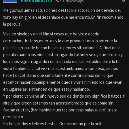
Hakunamatata
10 years ago
Me gusto,buenas actuaciones destaco la actuacion de benicio del
toro hay un giro en el desenlace que me encanto.En fin recomiendo
la pelicula..
Vivo en sinaloa y en el film vi cosas que he visto desde
corrupcion,tiroteos,muertos y lo que provoca todo lo anterior la
psicosis grupal de hecho he visto peores situaciones..Al final de la
peicula cuando los niños estan jugando futbol y se oye un tiroteo y
los niños siguen jugando como si nada eso lamentablemente lo he
visto tambien……tal vez nos acostumbramos a todo eso, se nos
hace tan cotidiano que sencillamente continuamos con lo que
estamos haciendo.Simplemente queda vivir sin miedo los que vivan
en lugares asi entienden de que estoy hablando.
Y por cierto ya viene año nuevo eso de donde soy significa balazos al
aire y que creen estamos tan acostumbrados que es como sin
fueran cuetes, (han habido muertes por esas balas al aire) triste
pero cierto.
En fin saludos y felices fiestas. Gracias mono por la peli……