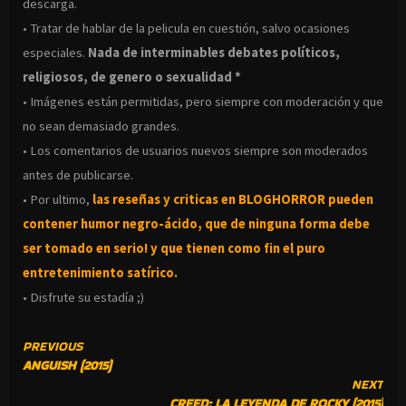
descarga.
• Tratar de hablar de la pelicula en cuestión, salvo ocasiones
especiales.
Nada de interminables debates políticos,
religiosos, de genero o sexualidad *
• Imágenes están permitidas, pero siempre con moderación y que
no sean demasiado grandes.
• Los comentarios de usuarios nuevos siempre son moderados
antes de publicarse.
• Por ultimo,
las reseñas y criticas en BLOGHORROR pueden
contener humor negro-
ácido, que de ninguna forma debe
ser tomado en serio! y que tienen como fin el puro
entretenimiento satírico.
• Disfrute su estadía ;)
CONTINUE
PREVIOUS
ANGUISH (2015)
READING
NEXT
CREED: LA LEYENDA DE ROCKY (2015)