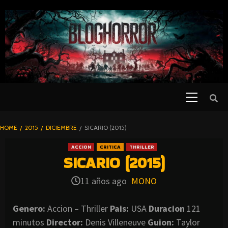
SKIP
TO
CONTENT
Primary
PELICULAS
Menu
DE TERROR |
BLOGHORROR
HOME
2015
DICIEMBRE
SICARIO (2015)
⋆
ACCION
CRITICA
THRILLER
SICARIO (2015)
11 años ago
MONO
Genero:
Accion – Thriller
Pais:
USA
Duracion
121
minutos
Director:
Denis Villeneuve
Guion:
Taylor