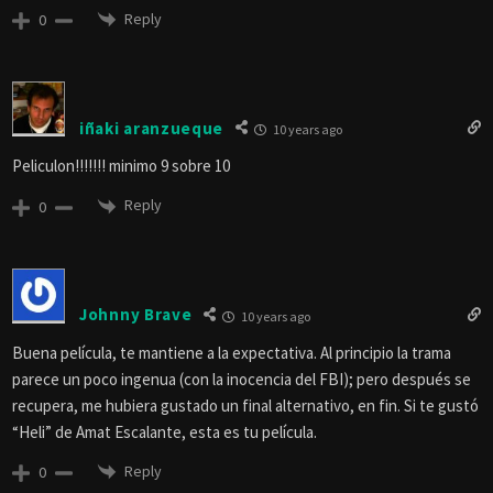
Reply
0
iñaki aranzueque
10 years ago
Peliculon!!!!!!! minimo 9 sobre 10
Reply
0
Johnny Brave
10 years ago
Buena película, te mantiene a la expectativa. Al principio la trama
parece un poco ingenua (con la inocencia del FBI); pero después se
recupera, me hubiera gustado un final alternativo, en fin. Si te gustó
“Heli” de Amat Escalante, esta es tu película.
Reply
0