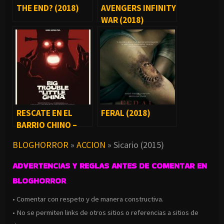
THE END? (2018)
AVENGERS INFINITY
WAR (2018)
RESCATE EN EL
FERAL (2018)
BARRIO CHINO –
BIG TROUBLE IN
BLOGHORROR
»
ACCION
»
Sicario (2015)
LITTLE CHINA
(1986)
ADVERTENCIAS Y REGLAS ANTES DE COMENTAR EN
BLOGHORROR
• Comentar con respeto y de manera constructiva.
• No se permiten links de otros sitios o referencias a sitios de