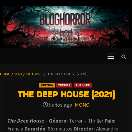
SKIP
TO
CONTENT
Primary
PELICULAS
Menu
DE TERROR |
BLOGHORROR
HOME
2021
OCTUBRE
THE DEEP HOUSE (2021)
⋆
CRITICA
TERROR
THRILLER
THE DEEP HOUSE (2021)
5 años ago
MONO
The Deep House –
Género:
Terror – Thriller
Pais:
Francia
Duración
: 85 minutos
Director
:
Alexandre