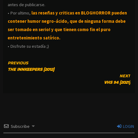
antes de publicarse.
• Por ultimo,
las reseñas y criticas en BLOGHORROR pueden
contener humor negro-
ácido, que de ninguna forma debe
ser tomado en serio! y que tienen como fin el puro
entretenimiento satírico.
• Disfrute su estadía ;)
CONTINUE
PREVIOUS
THE INNKEEPERS (2012)
READING
NEXT
VHS 94 (2021)
Subscribe
LOGIN