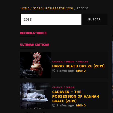
DE TERROR |
BLOGHORROR
HOME
SEARCH RESULTS FOR: 2018
PAGE 33
⋆
Buscar:
RECOPILATORIOS
ULTIMAS CRITICAS
CRITICA
TERROR
THRILLER
HAPPY DEATH DAY 2U (2019)
7 años ago
MONO
CRITICA
TERROR
CADAVER – THE
POSSESSION OF HANNAH
GRACE (2019)
7 años ago
MONO