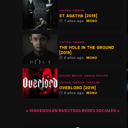
CRITICA
TERROR
ST AGATHA (2019)
7 años ago
MONO
CRITICA
TERROR
THE HOLE IN THE GROUND
(2019)
8 años ago
MONO
ACCION
BELICO
CIENCIA FICCION
CRITICA
TERROR
THRILLER
OVERLORD (2019)
8 años ago
MONO
↓ SIGUENOS EN NUESTRAS REDES SOCIALES ↓