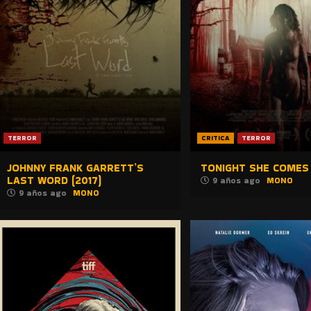
TERROR
CRITICA
TERROR
JOHNNY FRANK GARRETT’S
TONIGHT SHE COMES 
LAST WORD (2017)
9 años ago
MONO
9 años ago
MONO