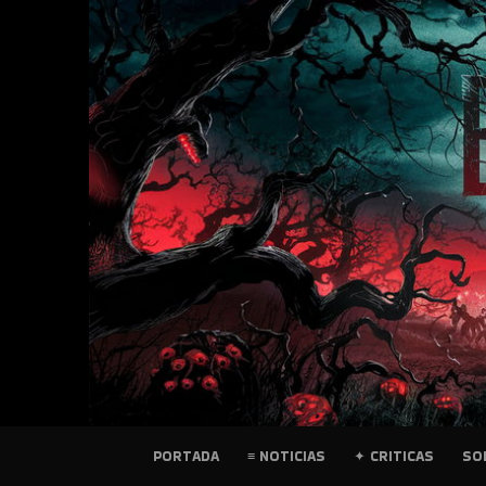
SKIP
TO
CONTENT
PELICULAS
PORTADA
≡ NOTICIAS
✦ CRITICAS
SO