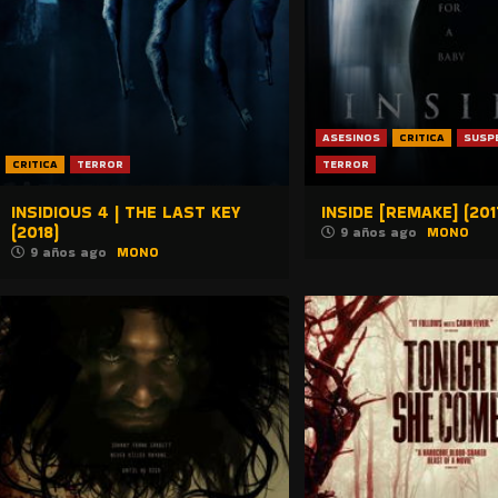
ASESINOS
CRITICA
SUSP
CRITICA
TERROR
TERROR
INSIDIOUS 4 | THE LAST KEY
INSIDE [REMAKE] (201
(2018)
9 años ago
MONO
9 años ago
MONO