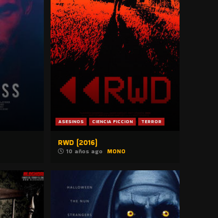
ASESINOS
CIENCIA FICCION
TERROR
RWD (2016)
10 años ago
MONO