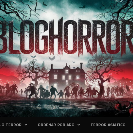
LO TERROR
ORDENAR POR AÑO
TERROR ASIATICO