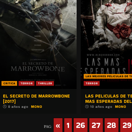
LAS MEJORES PELICULAS DE 
CRITICA
TERROR
THRILLER
TERROR
EL SECRETO DE MARROWBONE
LAS PELICULAS DE T
(2017)
MAS ESPERADAS DEL
8 años ago
MONO
10 años ago
MONO
«
1
26
27
28
29
PAG: