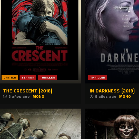
CRITICA
TERROR
THRILLER
THRILLER
THE CRESCENT (2018)
IN DARKNESS (2018)
8 años ago
MONO
8 años ago
MONO