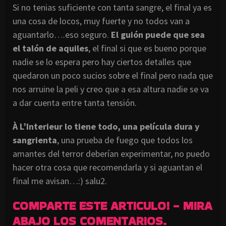
Si no tenias suficiente con tanta sangre, el final ya es
una cosa de locos, muy fuerte y no todos van a
aguantarlo….eso seguro.
El
guión
puede que sea
el
talón
de
aquiles
, el final si que es bueno porque
nadie se lo espera pero hay ciertos detalles que
quedaron un poco sucios sobre el final pero nada que
nos arruine la
peli
y creo que a esa altura nadie se va
a dar cuenta entre tanta
tensión
.
À L’
Interieur
lo tiene todo, una
película
dura y
sangrienta
, una prueba de fuego que todos los
amantes del terror
deberían
experimentar, no puedo
hacer otra cosa que recomendarla y si aguantan el
final me avisan…:)
salu
2.
COMPARTE ESTE ARTICULO! - MIRA
ABAJO LOS COMENTARIOS.