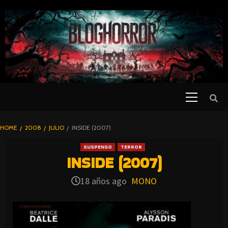
SKIP
TO
CONTENT
Primary
PELICULAS
Menu
DE TERROR |
BLOGHORROR
HOME
2008
JULIO
INSIDE (2007)
⋆
SUSPENSO
TERROR
INSIDE (2007)
18 años ago
MONO