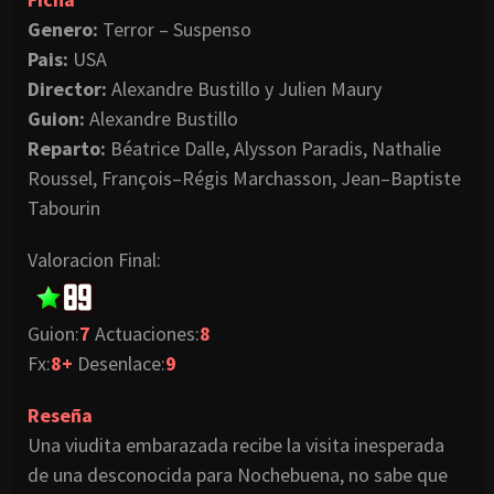
Genero:
Terror – Suspenso
Pais
:
USA
Director:
Alexandre
Bustillo
y
Julien
Maury
Guion
:
Alexandre
Bustillo
Reparto:
Béatrice
Dalle,
Alysson
Paradis
,
Nathalie
Roussel
,
François
–
Régis
Marchasson
,
Jean
–
Baptiste
Tabourin
Valoracion
Final:
Guion
:
7
Actuaciones:
8
Fx
:
8+
Desenlace:
9
Reseña
Una viudita embarazada recibe la visita inesperada
de una desconocida para
Nochebuena
, no sabe que