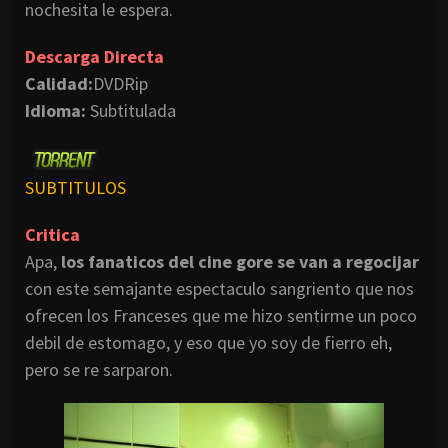
nochesita
le espera.
Descarga Directa
Calidad:
DVDRip
Idioma:
Subtitulada
SUBTITULOS
Critica
Apa
,
los
fanaticos
del cine
gore
se van a regocijar
con este
semajante
espectaculo
sangriento que nos
ofrecen los Franceses que me hizo sentirme un poco
debil
de estomago, y eso que yo soy de
fierro
eh,
pero se
re
sarparon
.