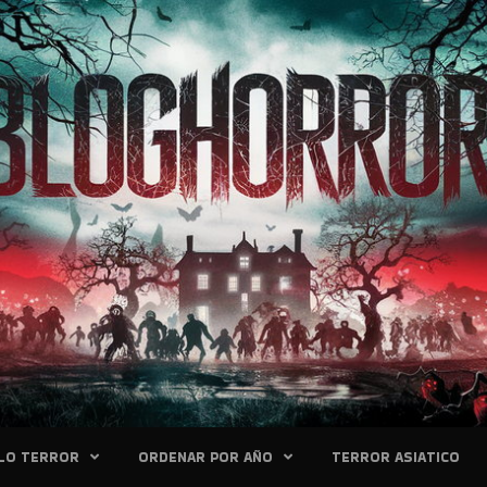
LO TERROR
ORDENAR POR AÑO
TERROR ASIATICO