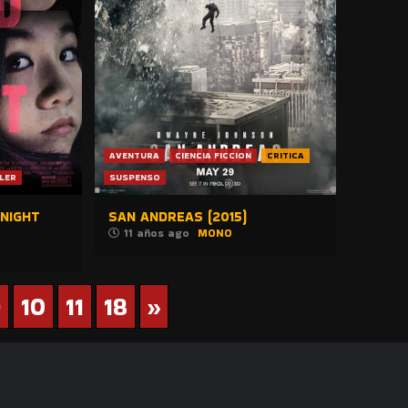
AVENTURA
CIENCIA FICCION
CRITICA
LER
SUSPENSO
NIGHT
SAN ANDREAS (2015)
11 años ago
MONO
9
10
11
18
»