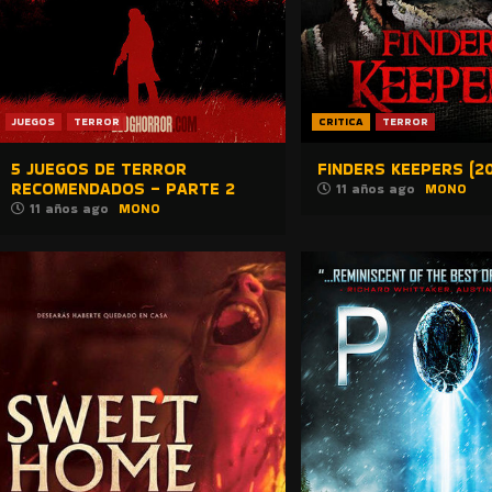
JUEGOS
TERROR
CRITICA
TERROR
5 JUEGOS DE TERROR
FINDERS KEEPERS (20
RECOMENDADOS – PARTE 2
11 años ago
MONO
11 años ago
MONO