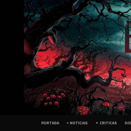
SKIP
TO
CONTENT
PELICULAS
PORTADA
≡ NOTICIAS
✦ CRITICAS
SO