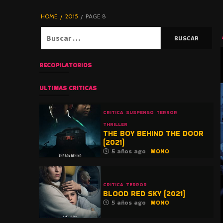
DE TERROR |
BLOGHORROR
HOME
2015
PAGE 8
⋆
Buscar:
RECOPILATORIOS
ULTIMAS CRITICAS
CRITICA
SUSPENSO
TERROR
THRILLER
THE BOY BEHIND THE DOOR
(2021)
5 años ago
MONO
CRITICA
TERROR
BLOOD RED SKY (2021)
5 años ago
MONO