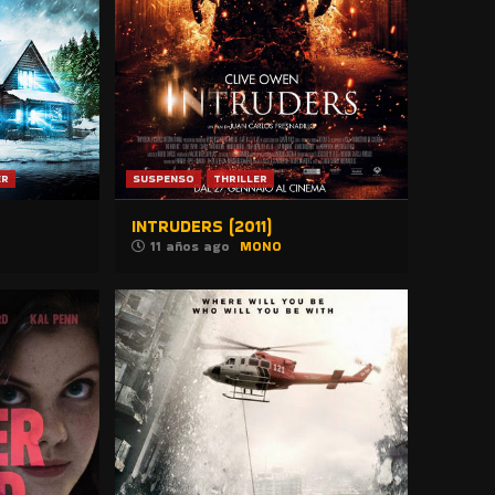
ER
SUSPENSO
THRILLER
INTRUDERS (2011)
11 años ago
MONO