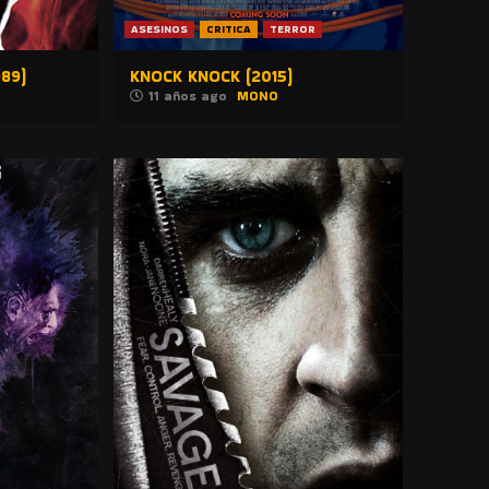
ASESINOS
CRITICA
TERROR
89)
KNOCK KNOCK (2015)
11 años ago
MONO