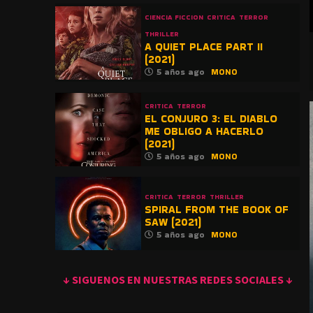
CIENCIA FICCION
CRITICA
TERROR
THRILLER
A QUIET PLACE PART II
(2021)
5 años ago
MONO
CRITICA
TERROR
EL CONJURO 3: EL DIABLO
ME OBLIGO A HACERLO
(2021)
5 años ago
MONO
CRITICA
TERROR
THRILLER
SPIRAL FROM THE BOOK OF
SAW (2021)
5 años ago
MONO
↓ SIGUENOS EN NUESTRAS REDES SOCIALES ↓