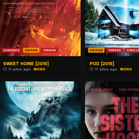
ASESINOS
CRITICA
TERROR
CRITICA
TERROR
THRILL
SWEET HOME (2015)
POD (2015)
11 años ago
MONO
11 años ago
MONO