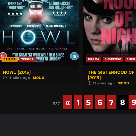
CRITICA
TERROR
DRAMA
SUSPENSO
THRIL
HOWL (2015)
THE SISTERHOOD OF 
(2015)
11 años ago
MONO
11 años ago
MONO
«
1
5
6
7
8
PAG: