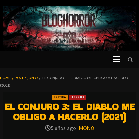
SKIP
TO
CONTENT
Primary
PELICULAS
Menu
DE TERROR |
BLOGHORROR
HOME
2021
JUNIO
EL CONJURO 3: EL DIABLO ME OBLIGO A HACERLO
⋆
(2021)
CRITICA
TERROR
EL CONJURO 3: EL DIABLO ME
OBLIGO A HACERLO (2021)
5 años ago
MONO