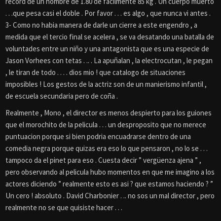
record de un hombre de 1.80 de facilmente 85 kg . Un cuerpo muerto
. . .que pesa casi el doble . Por favor . . . es algo , que nunca vi antes .
3-
Como no habia manera de darle un cierre a este engendro , a
medida que el tercio final se acelera , se va desatando una batalla de
voluntades entre un niño y una antagonista que es una especie de
Jason Vorhees con tetas . .. . La apuñalan , la electrocutan , le pegan
, le tiran de todo . . . . dios mio ! que catalogo de situaciones
imposibles ! Los gestos de la actriz son de un manierismo infantil ,
de escuela secundaria pero de coña .
Realmente , Mono , el director es menos despierto para los guiones
que el morochito de la pelicula . . . un desproposito que no merece
puntuacion porque si bien podria encuadrarse dentro de una
comedia negra porque quizas era eso lo que pensaron , no lo se . . .
tampoco da el pinet para eso . Cuesta decir ” vergüenza ajena ” ,
pero observando al pelicula hubo momentos en que me imagino a los
actores diciendo ” realmente esto es asi ? que estamos haciendo ? ”
Un cero ! absoluto . David Charbonier . .. no sos un mal director , pero
realmente no se que quisiste hacer . . .