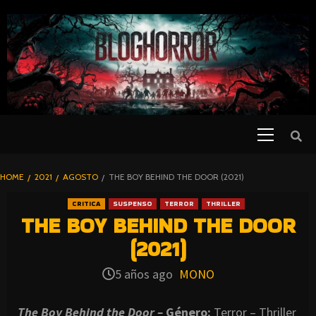
SKIP
TO
CONTENT
Primary
PELICULAS
Menu
DE TERROR |
BLOGHORROR
HOME
2021
AGOSTO
THE BOY BEHIND THE DOOR (2021)
⋆
CRITICA
SUSPENSO
TERROR
THRILLER
THE BOY BEHIND THE DOOR
(2021)
5 años ago
MONO
The Boy Behind the Door –
Género:
Terror – Thriller