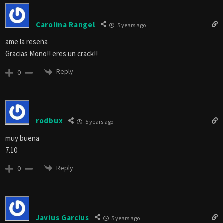
Carolina Rangel
5 years ago
ame la reseña
Gracias Mono!! eres un crack!!
Reply
0
rodbux
5 years ago
muy buena
7.10
Reply
0
Javius Garcius
5 years ago