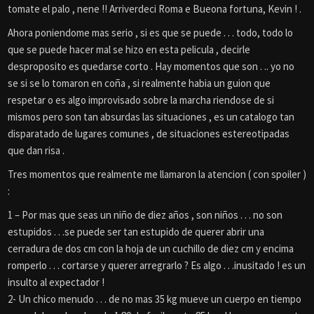
tomate el palo , nene !! Arriverdeci Roma e Bueona fortuna, Kevin !
.
Ahora poniendome mas serio , si es que se puede . . . todo, todo lo
que se puede hacer mal se hizo en esta pelicula , decirle
desproposito es quedarse corto . Hay momentos que son . .. yo no
se si se lo tomaron en coña , si realmente habia un guion que
respetar o es algo improvisado sobre la marcha riendose de si
mismos pero son tan absurdas las situaciones , es un catalogo tan
disparatado de lugares comunes , de situaciones estereotipadas
que dan risa .
Tres momentos que realmente me llamaron la atencion ( con spoiler )
:
1 –
Por mas que seas un niño de diez años , son niños . . . no son
estupidos . . .se puede ser tan estupido de querer abrir una
cerradura de dos cm con la hoja de un cuchillo de diez cm y encima
romperlo . . . cortarse y querer arregrarlo ? Es algo . . .inusitado ! es un
insulto al expectador !
2-
Un chico menudo . . . de no mas 35 kg mueve un cuerpo en tiempo