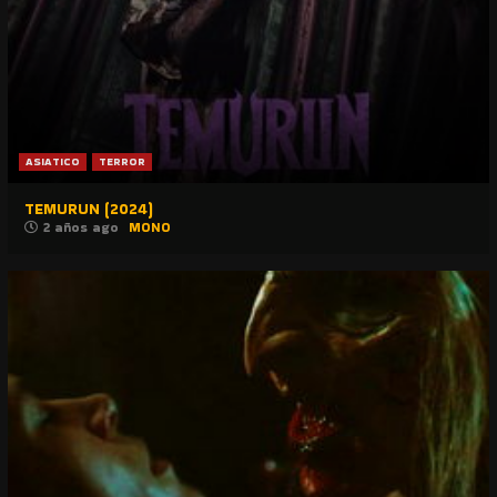
ASIATICO
TERROR
TEMURUN (2024)
2 años ago
MONO