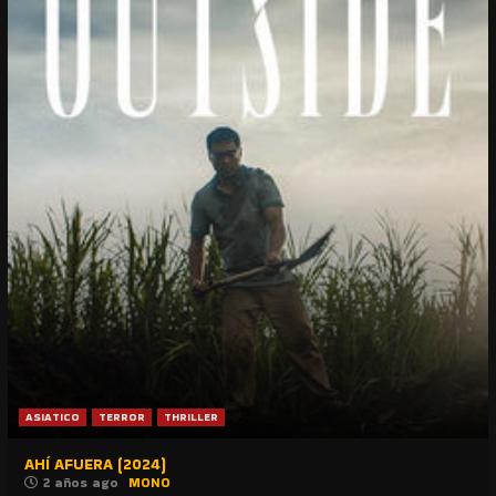
ASIATICO
TERROR
THRILLER
AHÍ AFUERA (2024)
2 años ago
MONO