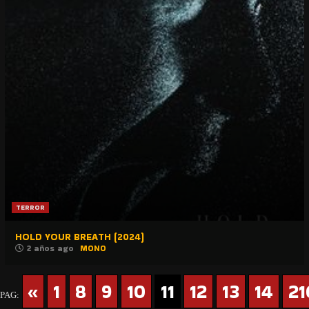
TERROR
HOLD YOUR BREATH (2024)
2 años ago
MONO
«
1
8
9
10
11
12
13
14
21
PAG: