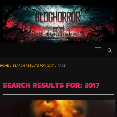
SKIP
TO
CONTENT
Primary
PELICULAS
Menu
DE TERROR |
BLOGHORROR
HOME
SEARCH RESULTS FOR: 2017
PAGE 11
⋆
SEARCH RESULTS FOR:
2017