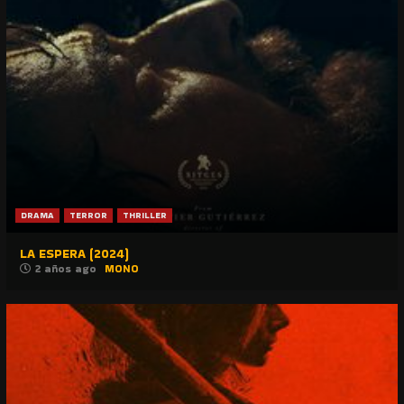
DRAMA
TERROR
THRILLER
LA ESPERA (2024)
2 años ago
MONO