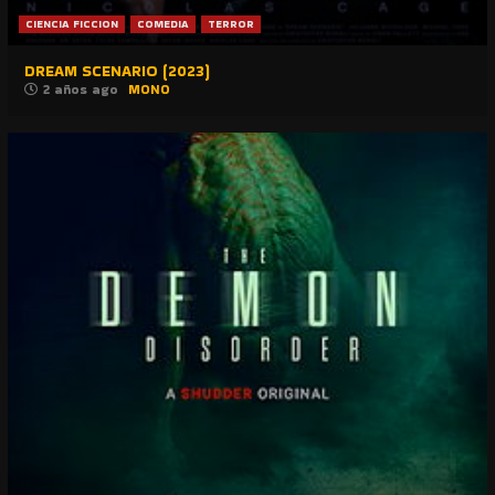
CIENCIA FICCION
COMEDIA
TERROR
DREAM SCENARIO (2023)
2 años ago
MONO