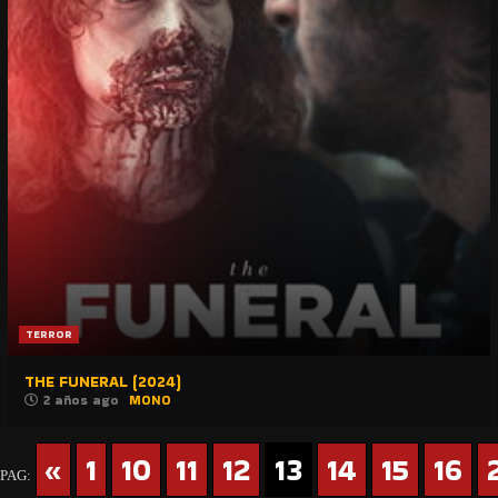
TERROR
THE FUNERAL (2024)
2 años ago
MONO
«
1
10
11
12
13
14
15
16
PAG: