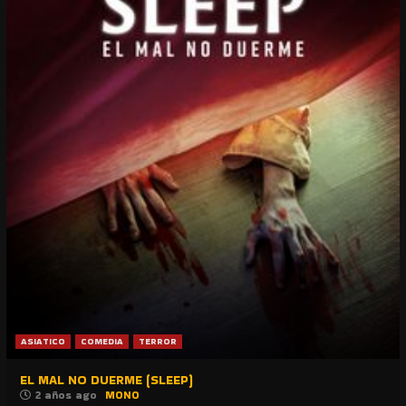
ASIATICO
COMEDIA
TERROR
EL MAL NO DUERME (SLEEP)
2 años ago
MONO