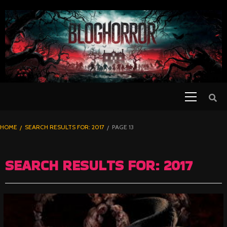
SKIP
TO
CONTENT
Primary
PELICULAS
Menu
DE TERROR |
BLOGHORROR
HOME
SEARCH RESULTS FOR: 2017
PAGE 13
⋆
SEARCH RESULTS FOR:
2017