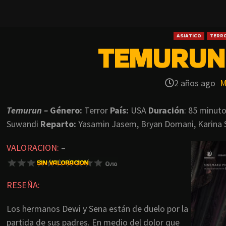
ASIATICO
TERR
TEMURUN 
2 años ago
M
Temurun –
Género:
Terror
País:
USA
Duración
: 85 minut
Suwandi
Reparto:
Yasamin Jasem, Bryan Domani, Karina
VALORACION:
–
RESEÑA:
Los hermanos Dewi y Sena están de duelo por la
partida de sus padres. En medio del dolor que