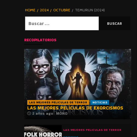
DE TERROR |
BLOGHORROR
HOME
2024
OCTUBRE
TEMURUN (2024)
⋆
Buscar:
RECOPILATORIOS
LAS MEJORES PELICULAS DE TERROR
NOTICIAS
LAS MEJORES PELÍCULAS DE EXORCISMOS
2 años ago
MONO
LAS MEJORES PELICULAS DE TERROR