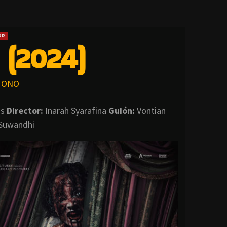
OR
(2024)
ONO
os
Director
:
Inarah Syarafina
Guión:
Vontian
 Suwandhi