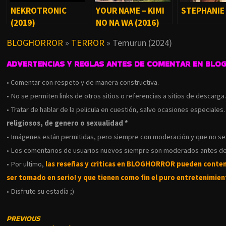
NEKROTRONIC
YOUR NAME – KIMI
STEPHANIE 
(2019)
NO NA WA (2016)
BLOGHORROR
»
TERROR
»
Temurun (2024)
ADVERTENCIAS Y REGLAS ANTES DE COMENTAR EN BLO
• Comentar con respeto y de manera constructiva.
• No se permiten links de otros sitios o referencias a sitios de descarga
• Tratar de hablar de la pelicula en cuestión, salvo ocasiones especiales
religiosos, de genero o sexualidad *
• Imágenes están permitidas, pero siempre con moderación y que no s
• Los comentarios de usuarios nuevos siempre son moderados antes de
• Por ultimo,
las reseñas y criticas en BLOGHORROR pueden conte
ser tomado en serio! y que tienen como fin el puro entretenimient
• Disfrute su estadía ;)
CONTINUE
PREVIOUS