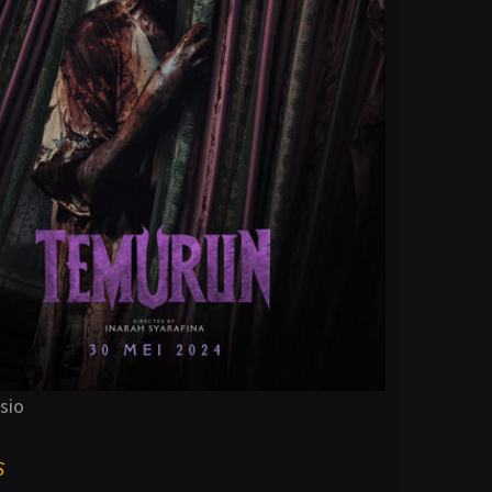
sio
S