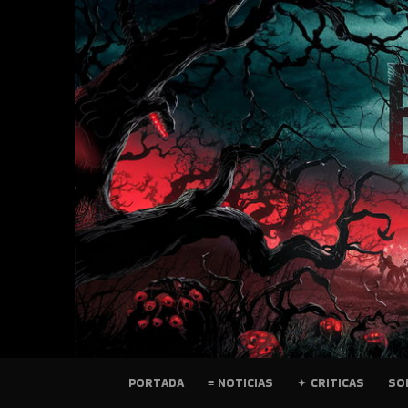
SKIP
TO
CONTENT
PELICULAS
PORTADA
≡ NOTICIAS
✦ CRITICAS
SO