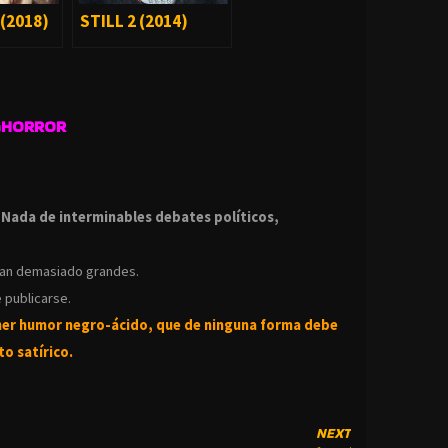
(2018)
STILL 2 (2014)
GHORROR
.
.
Nada de interminables debates políticos,
ean demasiado grandes.
 publicarse.
ner humor negro-
ácido, que de ninguna forma debe
o satírico.
NEXT