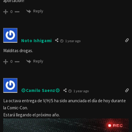
aportación!
Reply
0
Noto Ishigami
1 year ago
Malditas drogas.
Reply
0
۞Camilo Saenz۞
1 year ago
La octava entrega de V/H/S ha sido anunciada el día de hoy durante
la Comic-Con.
Estará llegando el próximo año.