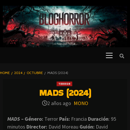
SKIP
TO
CONTENT
Primary
PELICULAS
Menu
DE TERROR |
BLOGHORROR
HOME
2024
OCTUBRE
MADS (2024)
⋆
TERROR
MADS (2024)
2 años ago
MONO
MADS –
Género:
Terror
País:
Francia
Duración
: 95
minutos
Director
:
David Moreau
Guión:
David