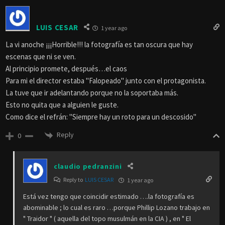
LUIS CESAR
1 year ago
La vi anoche ¡¡¡Horrible!!! la fotografía es tan oscura que hay
escenas que ni se ven.
Al principio promete, después…el caos
Para mi el director estaba "Falopeado" junto con el protagonista.
La tuve que ir adelantando porque no la soportaba más.
Esto no quita que a alguien le guste.
Como dice el refrán: "Siempre hay un roto para un descosido"
Reply
0
claudio pedranzini
Reply to
LUIS CESAR
1 year ago
Está vez tengo que coincidir estimado ….la fotografía es
abominable ; lo cual es raro …porque Phillip Lozano trabajo en
" Traidor " ( aquella del topo musulmán en la CIA ) , en " El