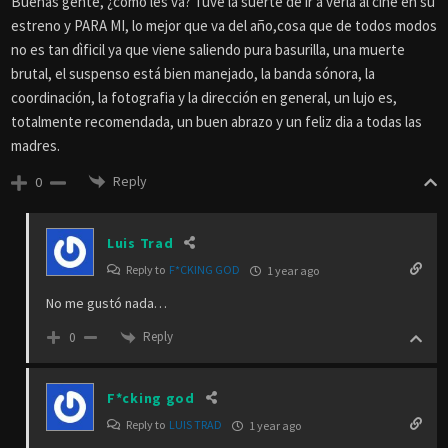
Buenas gente, ¿como les va? Tuve la suerte de ir a verla al cine en su
estreno y PARA MI, lo mejor que va del año,cosa que de todos modos
no es tan dìficil ya que viene saliendo pura basurilla, una muerte
brutal, el suspenso está bien manejado, la banda sónora, la
coordinación, la fotografia y la dirección en general, un lujo es,
totalmente recomendada, un buen abrazo y un feliz dia a todas las
madres.
Reply
0
Luis Trad
Reply to
F*CKING GOD
1 year ago
No me gustó nada…
Reply
0
F*cking god
Reply to
LUIS TRAD
1 year ago