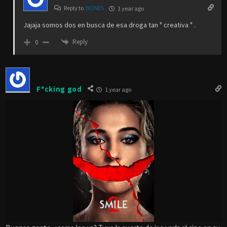
Reply to
BONES
1 year ago
Jajaja somos dos en busca de esa droga tan " creativa " .
Reply
0
F*cking god
1 year ago