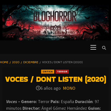
SKIP
TO
CONTENT
Primary
PELICULAS
Menu
DE TERROR |
BLOGHORROR
HOME
2020
DICIEMBRE
VOCES / DONT LISTEN (2020)
⋆
CRITICA
TERROR
VOCES / DONT LISTEN (2020)
6 años ago
MONO
Voces –
Genero:
Terror
Pais:
España
Duración
: 97
minutos
Director
:
Ángel Gómez Hernández
Guion: