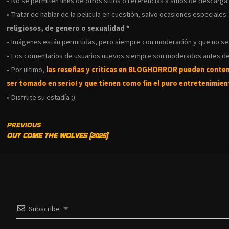
• No se permiten links de otros sitios o referencias a sitios de descarga
• Tratar de hablar de la pelicula en cuestión, salvo ocasiones especiales
religiosos, de genero o sexualidad *
• Imágenes están permitidas, pero siempre con moderación y que no s
• Los comentarios de usuarios nuevos siempre son moderados antes de
• Por ultimo,
las reseñas y criticas en BLOGHORROR pueden conte
ser tomado en serio! y que tienen como fin el puro entretenimient
• Disfrute su estadía ;)
CONTINUE
PREVIOUS
OUT COME THE WOLVES (2025)
READING
Subscribe