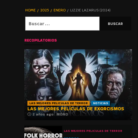
DE TERROR |
BLOGHORROR
HOME
2025
ENERO
LIZZIE LAZARUS (2024)
⋆
Buscar:
RECOPILATORIOS
LAS MEJORES PELICULAS DE TERROR
NOTICIAS
LAS MEJORES PELÍCULAS DE EXORCISMOS
2 años ago
MONO
LAS MEJORES PELICULAS DE TERROR