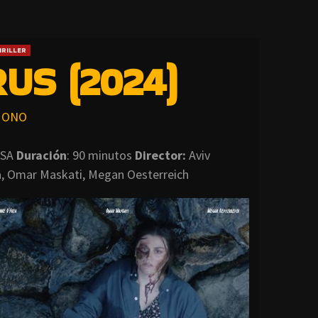
RILLER
US (2024)
ONO
SA
Duración
: 90 minutos
Director
:
Aviv
a, Omar Maskati, Megan Oesterreich