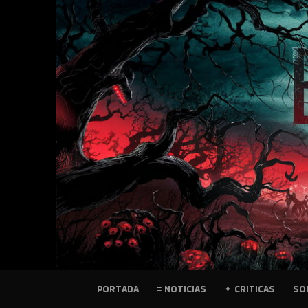
SKIP
TO
CONTENT
PELICULAS
PORTADA
≡ NOTICIAS
✦ CRITICAS
SO