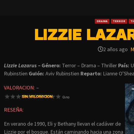
DRAMA
TERROR
TH
LIZZIE LAZAR
2 años ago
M
Lizzie Lazarus –
Género:
Terror – Drama – Thriller
País:
U
Rubinstien
Guión:
Aviv Rubinstien
Reparto:
Lianne O’She
VALORACION:
–
RESEÑA:
En verano de 1990, Eli y Bethany llevan el cadáver de
Lizzie por el bosque. Están caminando hacia una zona