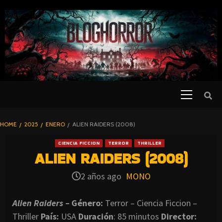
SKIP
TO
CONTENT
Primary
PELICULAS
Menu
DE TERROR |
BLOGHORROR
HOME
2025
ENERO
ALIEN RAIDERS (2008)
⋆
CIENCIA FICCION
TERROR
THRILLER
ALIEN RAIDERS (2008)
2 años ago
MONO
Alien Raiders –
Género:
Terror – Ciencia Ficcion –
Thriller
País:
USA
Duración
: 85 minutos
Director
: