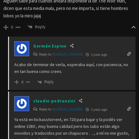
Alguien sabe para cuando andara disponible la de The Wolf Man,
dicen que esta media mala, pero no me importa, si tiene hombres
lobos yo la miro jajaj
Reply
0
Germán Espino
Reply to
BLADIUS_LICAONS
1 year ago
Acabo de terminar de verla, esperaba aquí, con paciencia, no
en tan buena como crees.
Reply
0
claudio pedranzini
Reply to
BLADIUS_LICAONS
1 year ago
Ya está en kickasstorrent, en 720 para bajar y la podés ver
online 1080 , muy buena calidad pero los subs están algo
movidos y traducidos por un chapucero …., a mí no me gusto,