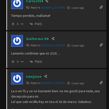
Carlos364
Reply to
BLADIUS_LICAONS
1 year ago
Tiempo perdido, malísima!!
Reply
0
Guillermo HK
Reply to
BLADIUS_LICAONS
1 year ago
Lamento confirmar que es 3/10…
Reply
0
naojjoan
Reply to
BLADIUS_LICAONS
1 year ago
La vi en TS y se ve bastante bien. no me gustó para nada, una
decepción para mi.
Leí que sale en Blu Ray en Usa el 18 de marzo. Saludoss