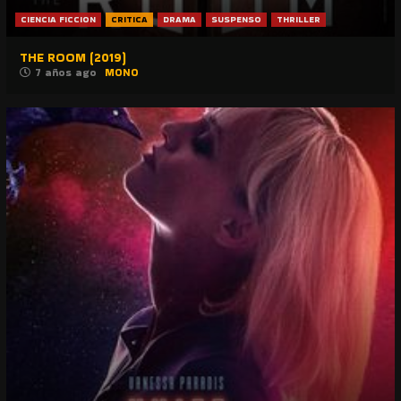
CIENCIA FICCION
CRITICA
DRAMA
SUSPENSO
THRILLER
THE ROOM (2019)
7 años ago
MONO