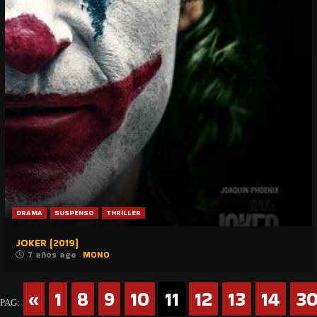
DRAMA
SUSPENSO
THRILLER
JOKER (2019)
7 años ago
MONO
«
1
8
9
10
11
12
13
14
3
PAG: