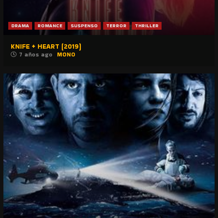
DRAMA
ROMANCE
SUSPENSO
TERROR
THRILLER
KNIFE + HEART (2019)
7 años ago
MONO