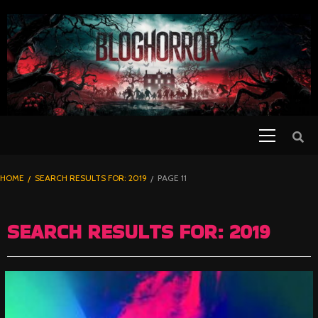
SKIP
TO
CONTENT
Primary
PELICULAS
Menu
DE TERROR |
BLOGHORROR
HOME
SEARCH RESULTS FOR: 2019
PAGE 11
⋆
SEARCH RESULTS FOR:
2019