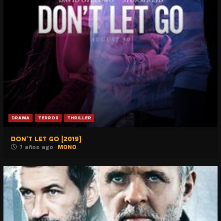
DRAMA
TERROR
THRILLER
DON’T LET GO (2019)
7 años ago
MONO