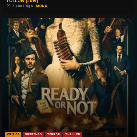
FOLLOW (2015)
7 años ago
MONO
CRITICA
SUSPENSO
TERROR
THRILLER