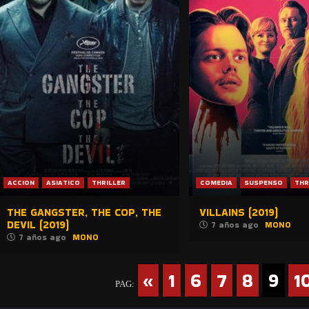
ACCION
ASIATICO
THRILLER
COMEDIA
SUSPENSO
THR
THE GANGSTER, THE COP, THE
VILLAINS (2019)
DEVIL (2019)
7 años ago
MONO
7 años ago
MONO
«
1
6
7
8
9
1
PAG: