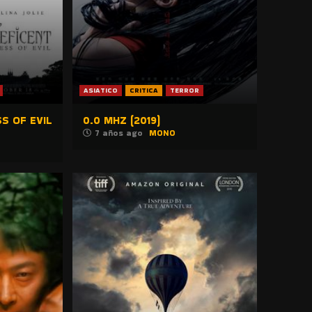
ASIATICO
CRITICA
TERROR
S OF EVIL
0.0 MHZ (2019)
7 años ago
MONO