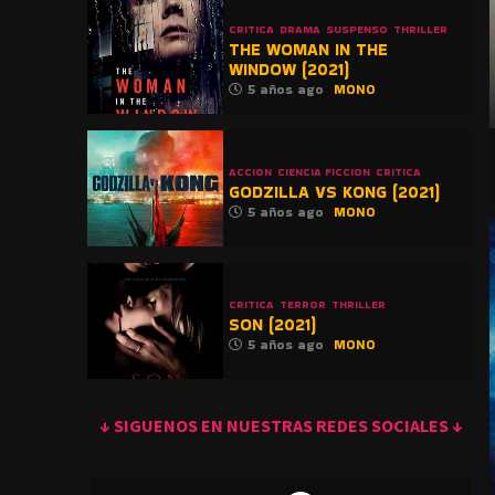
CRITICA
DRAMA
SUSPENSO
THRILLER
THE WOMAN IN THE
WINDOW (2021)
5 años ago
MONO
ACCION
CIENCIA FICCION
CRITICA
GODZILLA VS KONG (2021)
5 años ago
MONO
CRITICA
TERROR
THRILLER
SON (2021)
5 años ago
MONO
↓ SIGUENOS EN NUESTRAS REDES SOCIALES ↓