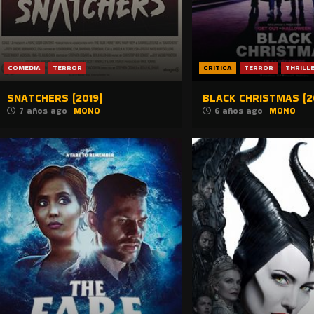
COMEDIA
TERROR
CRITICA
TERROR
THRILL
SNATCHERS (2019)
BLACK CHRISTMAS (2
7 años ago
MONO
6 años ago
MONO