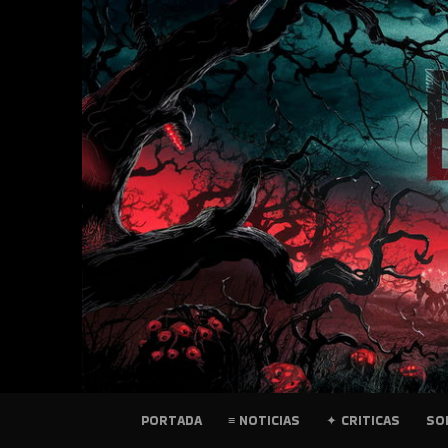
SKIP
TO
CONTENT
PELICULAS
PORTADA
≡ NOTICIAS
✦ CRITICAS
SO