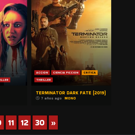
ACCION
CIENCIA FICCION
CRITICA
ILLER
THRILLER
TERMINATOR DARK FATE (2019)
7 años ago
MONO
0
11
12
30
»