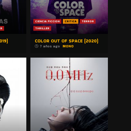
CIENCIA FICCION
CRITICA
TERROR
ER
THRILLER
019)
COLOR OUT OF SPACE (2020)
7 años ago
MONO