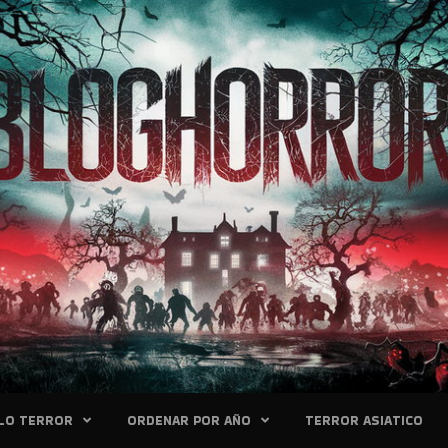
LO TERROR
ORDENAR POR AÑO
TERROR ASIATICO