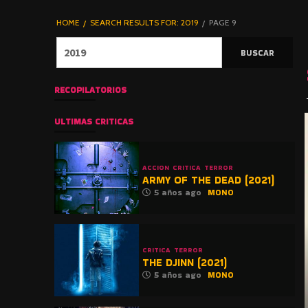
DE TERROR |
BLOGHORROR
HOME
SEARCH RESULTS FOR: 2019
PAGE 9
⋆
Buscar:
RECOPILATORIOS
ULTIMAS CRITICAS
ACCION
CRITICA
TERROR
ARMY OF THE DEAD (2021)
5 años ago
MONO
CRITICA
TERROR
THE DJINN (2021)
5 años ago
MONO