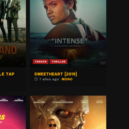
TERROR
THRILLER
LE TAP
SWEETHEART (2019)
7 años ago
MONO