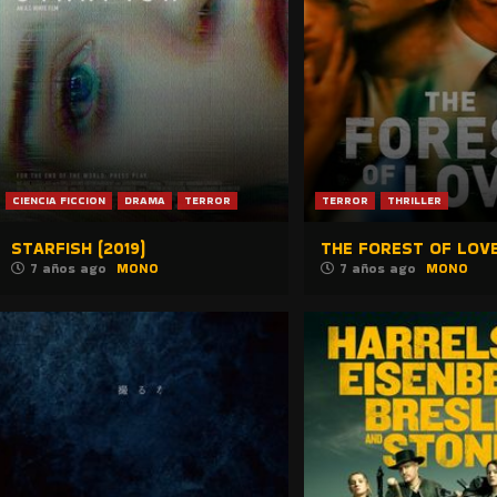
CIENCIA FICCION
DRAMA
TERROR
TERROR
THRILLER
STARFISH (2019)
THE FOREST OF LOVE
7 años ago
MONO
7 años ago
MONO