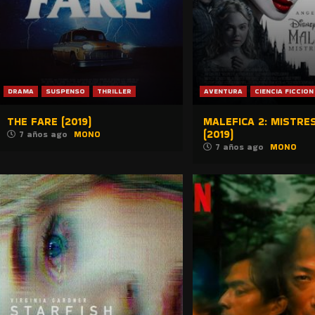
DRAMA
SUSPENSO
THRILLER
AVENTURA
CIENCIA FICCION
THE FARE (2019)
MALEFICA 2: MISTRES
(2019)
7 años ago
MONO
7 años ago
MONO