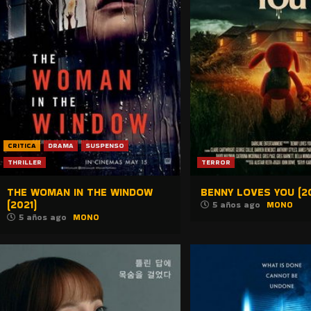
CRITICA
DRAMA
SUSPENSO
THRILLER
TERROR
THE WOMAN IN THE WINDOW
BENNY LOVES YOU (20
(2021)
5 años ago
MONO
5 años ago
MONO