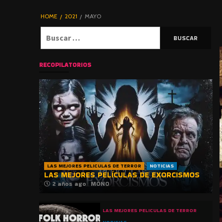
DE TERROR |
BLOGHORROR
HOME
2021
MAYO
⋆
Buscar:
RECOPILATORIOS
LAS MEJORES PELICULAS DE TERROR
NOTICIAS
LAS MEJORES PELÍCULAS DE EXORCISMOS
2 años ago
MONO
LAS MEJORES PELICULAS DE TERROR