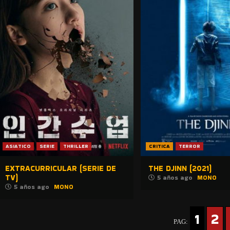
ASIATICO
SERIE
THRILLER
CRITICA
TERROR
EXTRACURRICULAR (SERIE DE
THE DJINN (2021)
TV)
5 años ago
MONO
5 años ago
MONO
1
2
PAG: