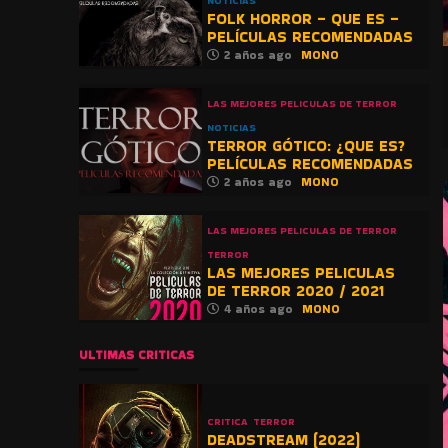
NOTICIAS
FOLK HORROR – QUE ES –
PELÍCULAS RECOMENDADAS
2 años ago
MONO
LAS MEJORES PELICULAS DE TERROR
NOTICIAS
TERROR GÓTICO: ¿QUE ES?
PELÍCULAS RECOMENDADAS
2 años ago
MONO
LAS MEJORES PELICULAS DE TERROR
TERROR
LAS MEJORES PELICULAS
DE TERROR 2020 / 2021
4 años ago
MONO
ULTIMAS CRITICAS
CRITICA
TERROR
DEADSTREAM (2022)