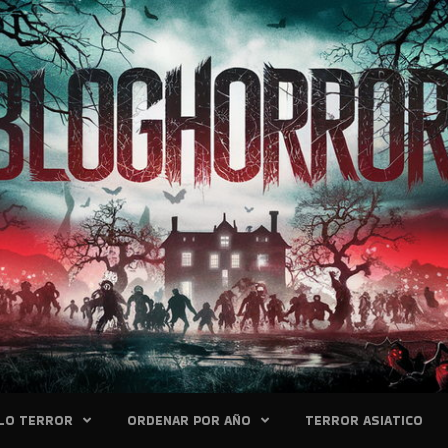
LO TERROR
ORDENAR POR AÑO
TERROR ASIATICO