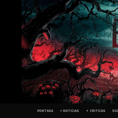
SKIP
TO
CONTENT
PELICULAS
PORTADA
≡ NOTICIAS
✦ CRITICAS
SO