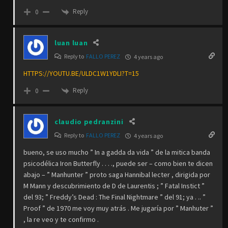
Reply
0
luan luan
Reply to
FALLO PEREZ
4 years ago
HTTPS://YOUTU.BE/ULDC1W1YDLI?T=15
Reply
0
claudio pedranzini
Reply to
FALLO PEREZ
4 years ago
bueno, se uso mucho ” In a gadda da vida ” de la mitica banda
psicodélica Iron Butterfly . . . ., puede ser – como bien te dicen
abajo – ” Manhunter ” proto saga Hannibal lecter , dirigida por
M Mann y descubrimiento de D de Laurentis ; ” Fatal Instict ”
del 93; ” Freddy’s Dead : The Final Nightmare ” del 91; ya . .. ”
Proof ” de 1970 me voy muy atrás . Me jugaría por ” Manhuter ”
, la re veo y te confirmo .