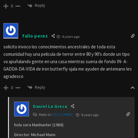
Reply
0
fallo perez
4 years ago
solicito invoco los conocimientos ancestrales de toda esta
comunidad hay una pelicula de terror entre 80 y 90’s donde un tipo
va apuñalando gente en una casa mientras suena de fondo IN- A-
GADDA-DA-VIDA de iron butterfly ojala me ayuden de antemano les
agradesco
Reply
0
Daniel La Greca
Reply to
FALLO PEREZ
4 years ago
hola sera Manhunter (1986)
Director: Michael Mann