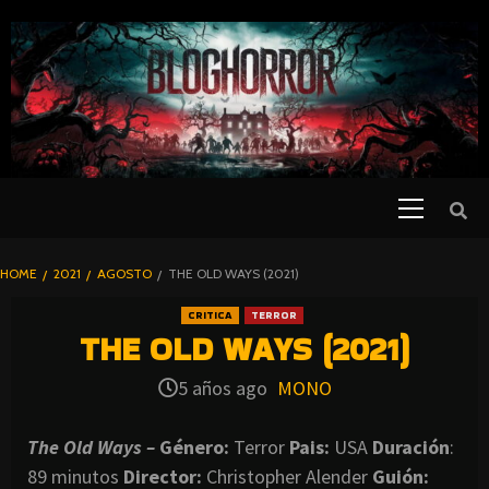
SKIP
TO
CONTENT
Primary
PELICULAS
Menu
DE TERROR |
BLOGHORROR
HOME
2021
AGOSTO
THE OLD WAYS (2021)
⋆
CRITICA
TERROR
THE OLD WAYS (2021)
5 años ago
MONO
The Old Ways –
Género:
Terror
Pa
is:
USA
Duración
:
89 minutos
Director
:
Christopher Alender
Guión: