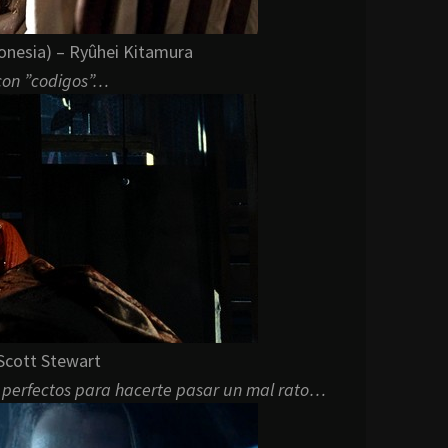
onesia) – Ryûhei Kitamura
 con ”codigos”…
Scott Stewart
s perfectos para hacerte pasar un mal rato…