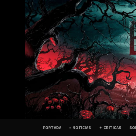
SKIP
TO
CONTENT
PELICULAS
PORTADA
≡ NOTICIAS
✦ CRITICAS
SO