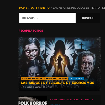
DE TERROR |
BLOGHORROR
HOME
2014
ENERO
LAS MEJORES PELICULAS DE TERROR DE
⋆
Buscar:
RECOPILATORIOS
LAS MEJORES PELICULAS DE TERROR
NOTICIAS
LAS MEJORES PELÍCULAS DE EXORCISMOS
2 años ago
MONO
LAS MEJORES PELICULAS DE TERROR