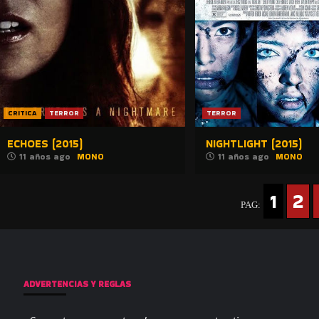
CRITICA
TERROR
TERROR
ECHOES (2015)
NIGHTLIGHT (2015)
11 años ago
MONO
11 años ago
MONO
1
2
PAG:
ADVERTENCIAS Y REGLAS