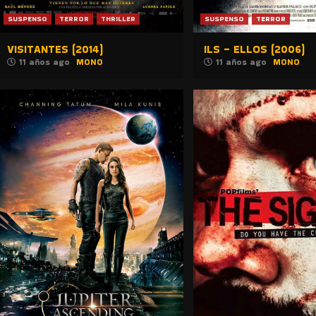
SUSPENSO
TERROR
THRILLER
SUSPENSO
TERROR
VISITANTES (2014)
ILS – ELLOS (2006)
11 años ago
MONO
11 años ago
MONO