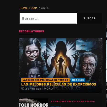
DE TERROR |
BLOGHORROR
HOME
2015
ABRIL
⋆
Buscar:
RECOPILATORIOS
LAS MEJORES PELICULAS DE TERROR
NOTICIAS
LAS MEJORES PELÍCULAS DE EXORCISMOS
2 años ago
MONO
LAS MEJORES PELICULAS DE TERROR