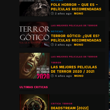
NOTICIAS
FOLK HORROR – QUE ES –
PELÍCULAS RECOMENDADAS
2 años ago
MONO
LAS MEJORES PELICULAS DE TERROR
NOTICIAS
TERROR GÓTICO: ¿QUE ES?
PELÍCULAS RECOMENDADAS
2 años ago
MONO
LAS MEJORES PELICULAS DE TERROR
TERROR
LAS MEJORES PELICULAS
DE TERROR 2020 / 2021
4 años ago
MONO
ULTIMAS CRITICAS
CRITICA
TERROR
DEADSTREAM (2022)