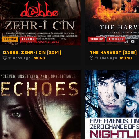
CRITICA
TERROR
TERROR
THRILLER
DABBE: ZEHR-I CIN (2014)
THE HARVEST (2015)
11 años ago
MONO
11 años ago
MONO