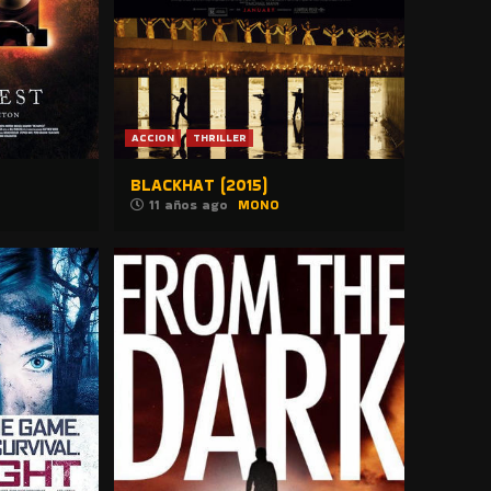
ACCION
THRILLER
BLACKHAT (2015)
11 años ago
MONO