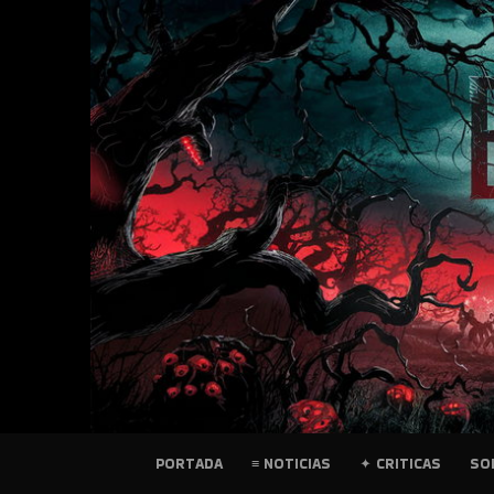
SKIP
TO
CONTENT
PELICULAS
PORTADA
≡ NOTICIAS
✦ CRITICAS
SO