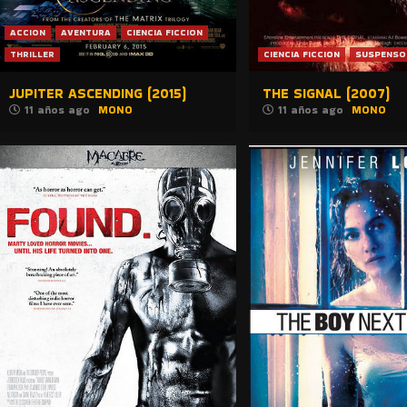
ACCION
AVENTURA
CIENCIA FICCION
THRILLER
CIENCIA FICCION
SUSPENSO
JUPITER ASCENDING (2015)
THE SIGNAL (2007)
11 años ago
MONO
11 años ago
MONO