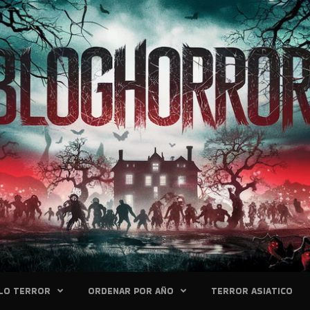
LO TERROR
ORDENAR POR AÑO
TERROR ASIATICO