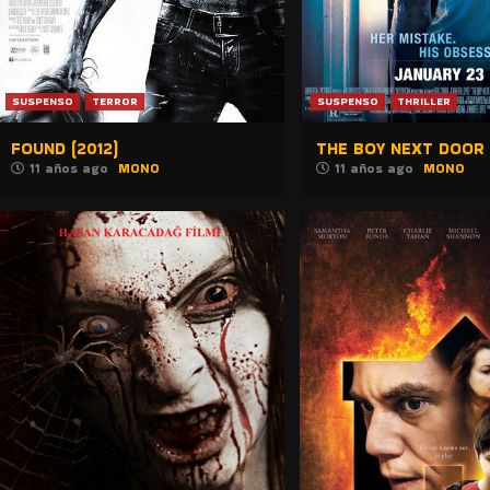
SUSPENSO
TERROR
SUSPENSO
THRILLER
FOUND (2012)
THE BOY NEXT DOOR 
11 años ago
MONO
11 años ago
MONO