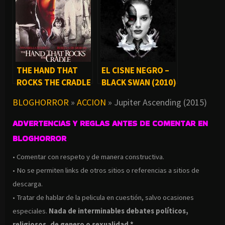
LITTLE CHINA
(1986)
THE HAND THAT
EL CISNE NEGRO –
ROCKS THE CRADLE
BLACK SWAN (2010)
– LA MANO QUE
BLOGHORROR
»
ACCION
»
Jupiter Ascending (2015)
MECE LA CUNA
(1992)
ADVERTENCIAS Y REGLAS ANTES DE COMENTAR EN
BLOGHORROR
• Comentar con respeto y de manera constructiva.
• No se permiten links de otros sitios o referencias a sitios de
descarga.
• Tratar de hablar de la pelicula en cuestión, salvo ocasiones
especiales.
Nada de interminables debates políticos,
religiosos, de genero o sexualidad *