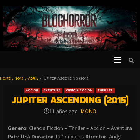
SKIP
TO
CONTENT
Primary
PELICULAS
Menu
DE TERROR |
BLOGHORROR
HOME
2015
ABRIL
JUPITER ASCENDING (2015)
⋆
ACCION
AVENTURA
CIENCIA FICCION
THRILLER
JUPITER ASCENDING (2015)
11 años ago
MONO
Genero:
Ciencia Ficcion – Thriller – Accion – Aventura
Pais:
USA
Duracion
127 minutos
Director:
Andy