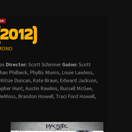
OR
2012)
MONO
tos
Director:
Scott Schirmer
Guion:
Scott
an Philbeck, Phyllis Munro, Louie Lawless,
 Kitsie Duncan, Kate Braun, Edward Jackson,
opher Hunt, Austin Rawlins, Russell McGee,
DeMoss, Brandon Howell, Traci Ford Howell,