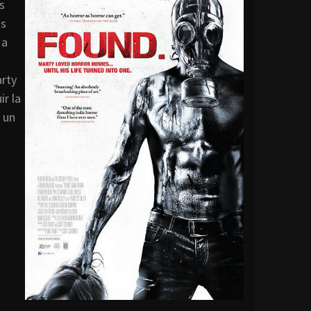
s
as
 a
arty
ir la
 un