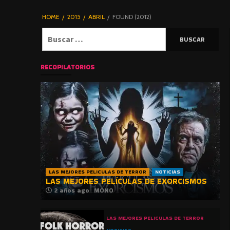
DE TERROR |
BLOGHORROR
HOME
2015
ABRIL
FOUND (2012)
⋆
Buscar:
RECOPILATORIOS
LAS MEJORES PELICULAS DE TERROR
NOTICIAS
LAS MEJORES PELÍCULAS DE EXORCISMOS
2 años ago
MONO
LAS MEJORES PELICULAS DE TERROR