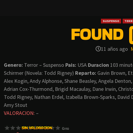
SUSPENSO
TERR
FOUND (
11 años ago
Genero:
Terror – Suspenso
Pais:
USA
Duracion
103 minu
Schirmer (Novela: Todd Rigney)
Reparto:
Gavin Brown, Eth
Alex Kogin, Andy Alphonse, Shane Beasley, Angela Denton,
Adrian Cox-Thurmond, Brigid Macaulay, Dane Irwin, Christ
Todd Rigney, Nathan Erdel, Izabella Brown-Sparks, David 
Amy Stout
VALORACION:
–