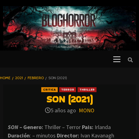
SKIP
TO
CONTENT
Primary
PELICULAS
Menu
DE TERROR |
BLOGHORROR
HOME
2021
FEBRERO
SON (2021)
⋆
CRITICA
TERROR
THRILLER
SON (2021)
5 años ago
MONO
SON –
Genero:
Thriller – Terror
Pais:
Irlanda
Duración
: – minutos
Director
:
Ivan Kavanagh