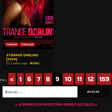
TERROR
THRILLER
STRANGE DARLING
(2024)
2 años ago
MONO
«
1
6
7
8
9
10
11
12
159
PAG:
Buscar:
↓ SIGUENOS EN NUESTRAS REDES SOCIALES ↓