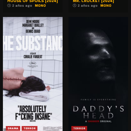
HOUSE OF SPOILS (2024)
MR. CROCKET (2024)
2 años ago
MONO
2 años ago
MONO
DRAMA
TERROR
TERROR