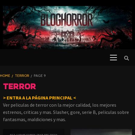
SKIP
TO
CONTENT
Primary
PELICULAS
Menu
DE TERROR |
BLOGHORROR
HOME
TERROR
PAGE 9
⋆
TERROR
> ENTRA A LA
PÁGINA
PRINCIPAL <
Ver peliculas de terror con la mejor calidad, los mejores
estrenos, criticas y mas. Slasher, gore, serie B, peliculas sobre
fantasmas, maldiciones y mas.