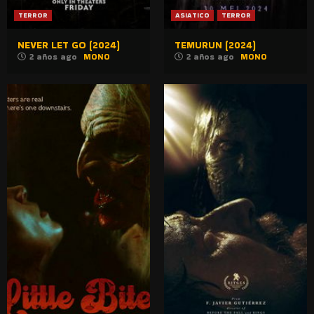
TERROR
ASIATICO
TERROR
NEVER LET GO (2024)
TEMURUN (2024)
2 años ago
MONO
2 años ago
MONO