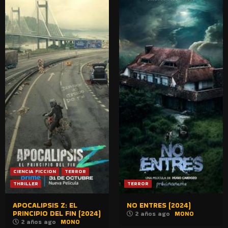
CIENCIA FICCION
TERROR
THRILLER
TERROR
APOCALIPSIS Z: EL
NO ENTRES (2024)
PRINCIPIO DEL FIN (2024)
2 años ago
MONO
2 años ago
MONO