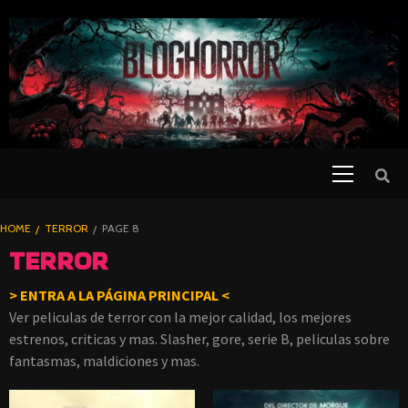
SKIP
TO
CONTENT
Primary
PELICULAS
Menu
DE TERROR |
BLOGHORROR
HOME
TERROR
PAGE 8
⋆
TERROR
> ENTRA A LA
PÁGINA
PRINCIPAL <
Ver peliculas de terror con la mejor calidad, los mejores
estrenos, criticas y mas. Slasher, gore, serie B, peliculas sobre
fantasmas, maldiciones y mas.