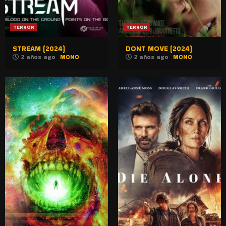
TERROR
TERROR
STREAM (2024)
DONT MOVE (2024)
2 años ago
MONO
2 años ago
MONO