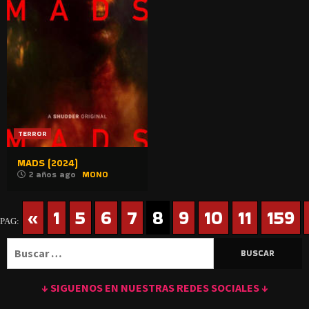
TERROR
MADS (2024)
2 años ago
MONO
«
1
5
6
7
8
9
10
11
159
PAG:
Buscar:
↓ SIGUENOS EN NUESTRAS REDES SOCIALES ↓