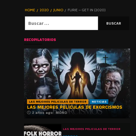
DE TERROR |
BLOGHORROR
HOME
2020
JUNIO
FURIE – GET IN (2020)
⋆
Buscar:
RECOPILATORIOS
LAS MEJORES PELICULAS DE TERROR
NOTICIAS
LAS MEJORES PELÍCULAS DE EXORCISMOS
2 años ago
MONO
LAS MEJORES PELICULAS DE TERROR