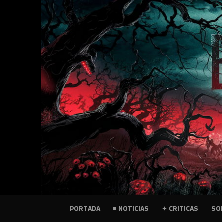
SKIP
TO
CONTENT
PELICULAS
PORTADA
≡ NOTICIAS
✦ CRITICAS
SO