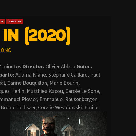
SO
TERROR
IN (2020)
ONO
97 minutos
Director
:
Olivier Abbou
Guion:
parto:
Adama Niane, Stéphane Caillard, Paul
l, Carine Bouquillon, Marie Bourin,
ques Herlin, Matthieu Kacou, Carole Le Sone,
 Emmanuel Plovier, Emmanuel Rausenberger,
 Bruno Tuchszer, Coralie Wesolowski, Emilie