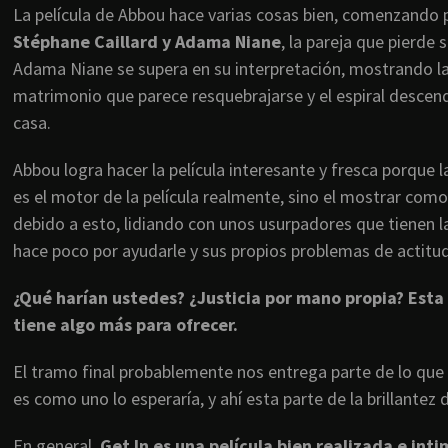
La película de Abbou hace varias cosas bien, comenzando 
Stéphane Caillard y Adama Niane
, la pareja que pierde
Adama Niane se supera en su interpretación, mostrando la
matrimonio que parece resquebrajarse y el espiral descend
casa.
Abbou logra hacer la película interesante y fresca porque l
es el motor de la película realmente, sino el mostrar co
debido a esto, lidiando con unos usurpadores que tienen la
hace poco por ayudarle y sus propios problemas de actitud
¿Qué harían ustedes? ¿Justicia por mano propia? Esta s
tiene algo más para ofrecer.
El tramo final probablemente nos entrega parte de lo q
es como uno lo esperaría, y ahí esta parte de la brillant
En general,
Get In es una película bien realizada e inti