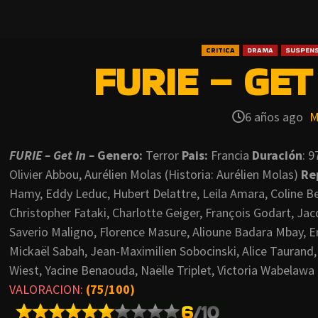
CRITICA
DRAMA
SUSPEN
FURIE – GET 
6 años ago
M
FURIE – Get In –
Genero:
Terror
Pais:
Francia
Duración
: 
Olivier Abbou, Aurélien Molas (Historia: Aurélien Molas)
Re
Hamy, Eddy Leduc, Hubert Delattre, Leila Amara, Coline Bea
Christopher Fataki, Charlotte Geiger, François Godart, Jac
Saverio Maligno, Florence Masure, Alioune Badara Mbay,
Mickaël Sabah, Jean-Maximilien Sobocinski, Alice Taurand,
Wiest, Yacine Benaouda, Naëlle Triplet, Victoria Wabelawa
VALORACION:
(75/100)