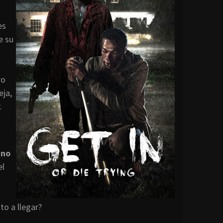
es
e su
ro
eja,
.
 no
el
to a llegar?