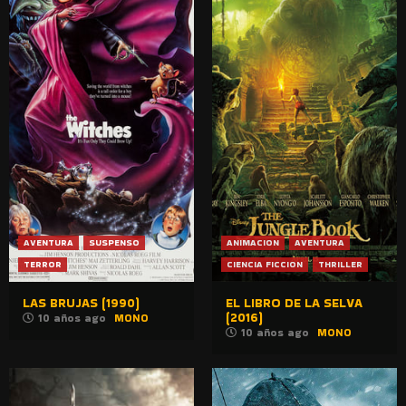
AVENTURA
SUSPENSO
ANIMACION
AVENTURA
TERROR
CIENCIA FICCION
THRILLER
LAS BRUJAS (1990)
EL LIBRO DE LA SELVA
(2016)
10 años ago
MONO
10 años ago
MONO