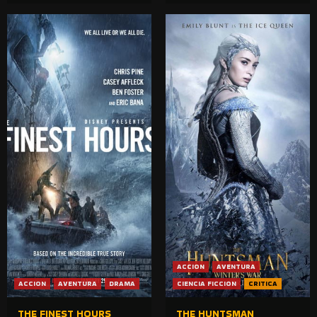
ACCION
AVENTURA
ACCION
AVENTURA
DRAMA
CIENCIA FICCION
CRITICA
THE FINEST HOURS
THE HUNTSMAN