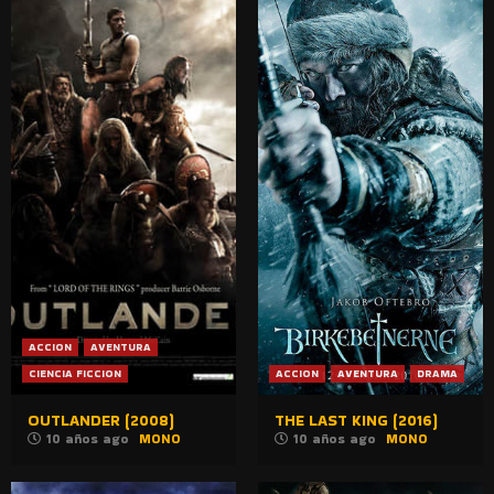
ACCION
AVENTURA
CIENCIA FICCION
ACCION
AVENTURA
DRAMA
OUTLANDER (2008)
THE LAST KING (2016)
10 años ago
MONO
10 años ago
MONO