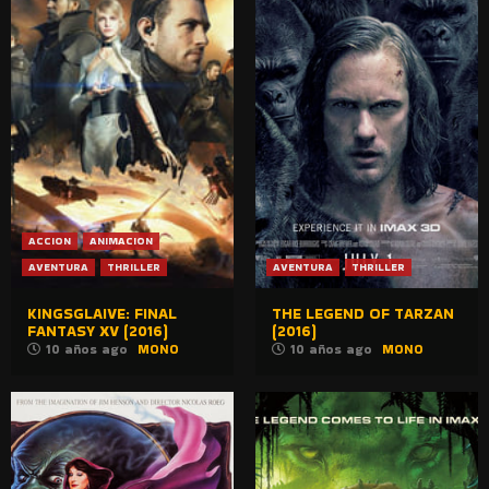
ACCION
ANIMACION
AVENTURA
THRILLER
AVENTURA
THRILLER
KINGSGLAIVE: FINAL
THE LEGEND OF TARZAN
FANTASY XV (2016)
(2016)
10 años ago
MONO
10 años ago
MONO