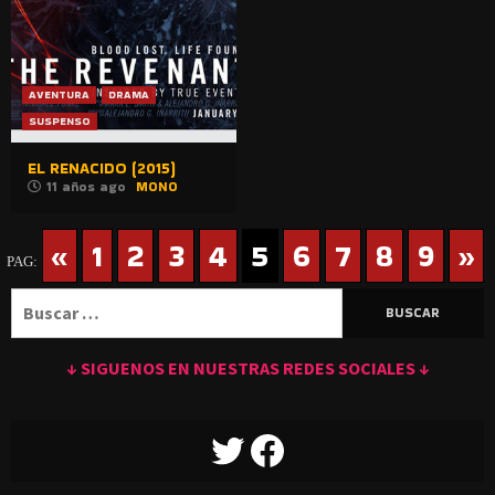
AVENTURA
DRAMA
SUSPENSO
EL RENACIDO (2015)
11 años ago
MONO
«
1
2
3
4
5
6
7
8
9
»
PAG:
Buscar:
↓ SIGUENOS EN NUESTRAS REDES SOCIALES ↓
TWITTER
FACEBOOK