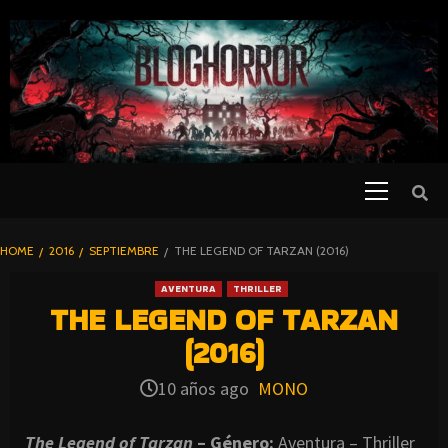
SKIP
TO
CONTENT
Primary
PELICULAS
Menu
DE TERROR |
BLOGHORROR
HOME
2016
SEPTIEMBRE
THE LEGEND OF TARZAN (2016)
⋆
AVENTURA
THRILLER
THE LEGEND OF TARZAN
(2016)
10 años ago
MONO
The Legend of Tarzan
– Género:
Aventura – Thriller