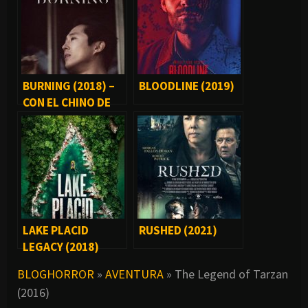
BURNING (2018) –
BLOODLINE (2019)
CON EL CHINO DE
THE WALKING DEAD
LAKE PLACID
RUSHED (2021)
LEGACY (2018)
BLOGHORROR
»
AVENTURA
»
The Legend of Tarzan
(2016)