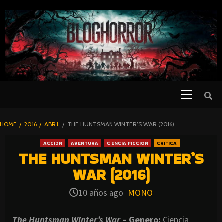
SKIP
TO
CONTENT
Primary
PELICULAS
Menu
DE TERROR |
BLOGHORROR
HOME
2016
ABRIL
THE HUNTSMAN WINTER’S WAR (2016)
⋆
ACCION
AVENTURA
CIENCIA FICCION
CRITICA
THE HUNTSMAN WINTER’S
WAR (2016)
10 años ago
MONO
The Huntsman Winter’s War
– Genero:
Ciencia