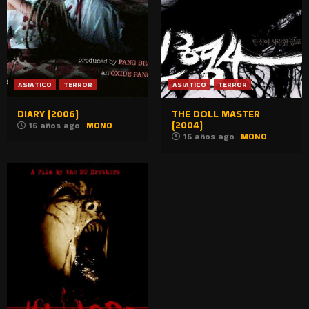
ASIATICO
TERROR
ASIATICO
TERROR
DIARY (2006)
THE DOLL MASTER
(2004)
16 años ago
MONO
16 años ago
MONO