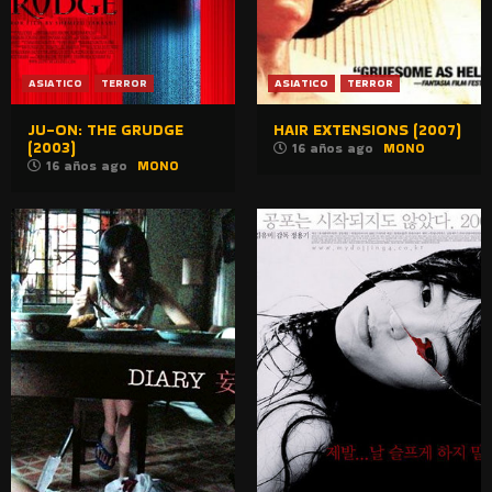
ASIATICO
TERROR
ASIATICO
TERROR
JU-ON: THE GRUDGE
HAIR EXTENSIONS (2007)
(2003)
16 años ago
MONO
16 años ago
MONO