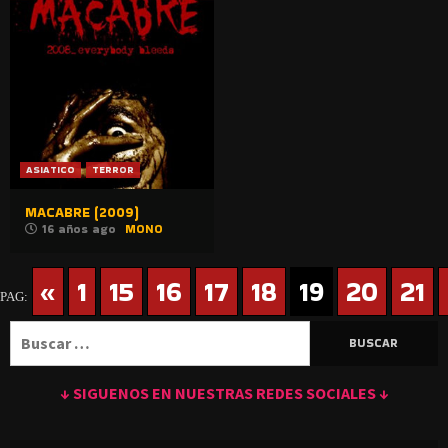
ASIATICO
TERROR
MACABRE (2009)
16 años ago
MONO
«
1
15
16
17
18
19
20
21
PAG:
Buscar:
↓ SIGUENOS EN NUESTRAS REDES SOCIALES ↓