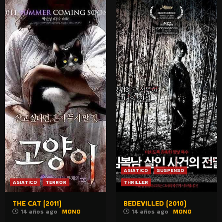
ASIATICO
SUSPENSO
ASIATICO
TERROR
THRILLER
THE CAT (2011)
BEDEVILLED (2010)
14 años ago
MONO
14 años ago
MONO