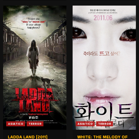
ASIATICO
TERROR
ASIATICO
TERROR
LADDA LAND (2011)
WHITE: THE MELODY OF