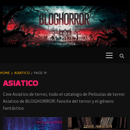
SKIP
TO
CONTENT
Primary
PELICULAS
Menu
DE TERROR |
BLOGHORROR
HOME
ASIATICO
PAGE 19
⋆
ASIATICO
Cine Asiatico de terror, todo el catalogo de Peliculas de terror
Asiatico de BLOGHORROR: Fansite del terror y el género
fantástico.