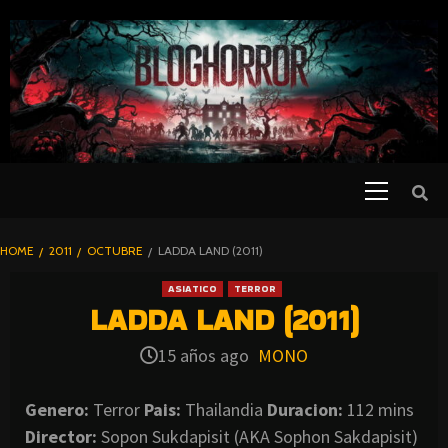
SKIP
TO
CONTENT
Primary
PELICULAS
Menu
DE TERROR |
BLOGHORROR
HOME
2011
OCTUBRE
LADDA LAND (2011)
⋆
ASIATICO
TERROR
LADDA LAND (2011)
15 años ago
MONO
Genero:
Terror
Pais:
Thailandia
Duracion:
112 mins
Director:
Sopon Sukdapisit (AKA Sophon Sakdapisit)