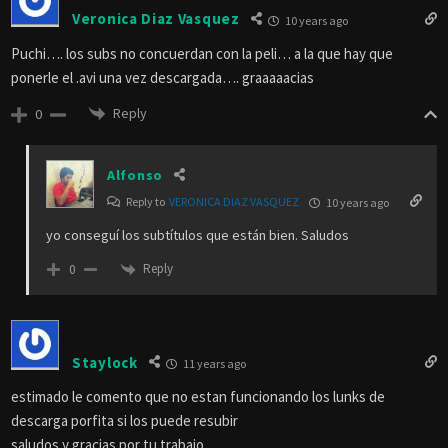
Veronica Diaz Vasquez
10 years ago
Puchi…. los subs no concuerdan con la peli… a la que hay que
ponerle el .avi una vez descargada…. graaaaacias
Reply
0
Alfonso
Reply to
VERONICA DIAZ VASQUEZ
10 years ago
yo conseguí los subtítulos que están bien. Saludos
Reply
0
Staylock
11 years ago
estimado le comento que no estan funcionando los lunks de
descarga porfita si los puede resubir
saludos y gracias por tu trabajo