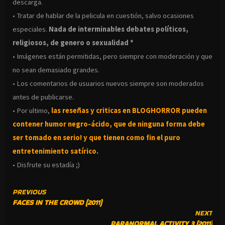
descarga.
• Tratar de hablar de la pelicula en cuestión, salvo ocasiones
especiales.
Nada de interminables debates políticos,
religiosos, de genero o sexualidad *
• Imágenes están permitidas, pero siempre con moderación y que
no sean demasiado grandes.
• Los comentarios de usuarios nuevos siempre son moderados
antes de publicarse.
• Por ultimo,
las reseñas y criticas en BLOGHORROR pueden
contener humor negro-
ácido, que de ninguna forma debe
ser tomado en serio! y que tienen como fin el puro
entretenimiento satírico.
• Disfrute su estadía ;)
CONTINUE
PREVIOUS
FACES IN THE CROWD (2011)
READING
NEXT
PARANORMAL ACTIVITY 3 (2011)