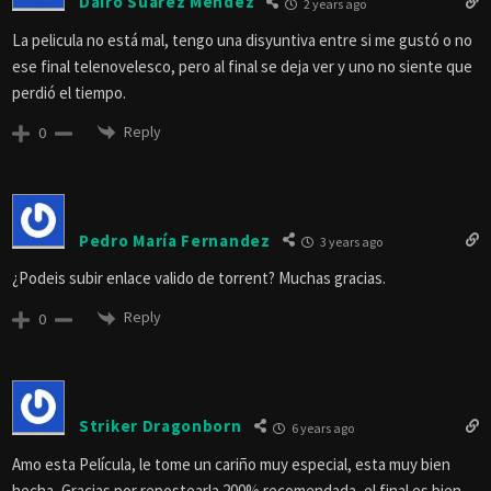
Dairo Suárez Méndez
2 years ago
La pelicula no está mal, tengo una disyuntiva entre si me gustó o no
ese final telenovelesco, pero al final se deja ver y uno no siente que
perdió el tiempo.
Reply
0
Pedro María Fernandez
3 years ago
¿Podeis subir enlace valido de torrent? Muchas gracias.
Reply
0
Striker Dragonborn
6 years ago
Amo esta Película, le tome un cariño muy especial, esta muy bien
hecha, Gracias por repostearla 200% recomendada, el final es bien