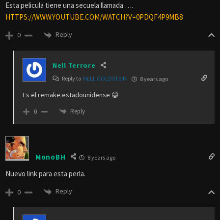
Esta pelicula tiene una secuela llamada ….
HTTPS://WWW.YOUTUBE.COM/WATCH?V=0PDQF4P9MB8
Reply
0
Nell Terrore
Reply to
NELL GOLDSTEIN
8 years ago
Es el remake estadounidense 😀
Reply
0
MonoBH
8 years ago
Nuevo link para esta perla.
Reply
0