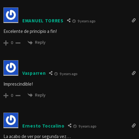
EMANUEL TORRES
9 years ago
Excelente de principio a fin!
Reply
0
Vasparren
9 years ago
Imprescindible!
Reply
0
Ernesto Toccalino
9 years ago
La acabo de ver por segunda vez…