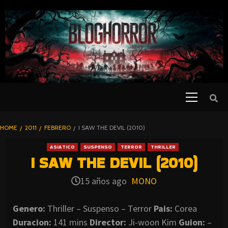
SKIP
TO
CONTENT
Primary
PELICULAS
Menu
DE TERROR |
BLOGHORROR
HOME
2011
FEBRERO
I SAW THE DEVIL (2010)
⋆
ASIATICO
SUSPENSO
TERROR
THRILLER
I SAW THE DEVIL (2010)
15 años ago
MONO
Genero:
Thriller – Suspenso – Terror
Pais:
Corea
Duracion:
141 mins
Director:
Ji-woon Kim
Guion:
–