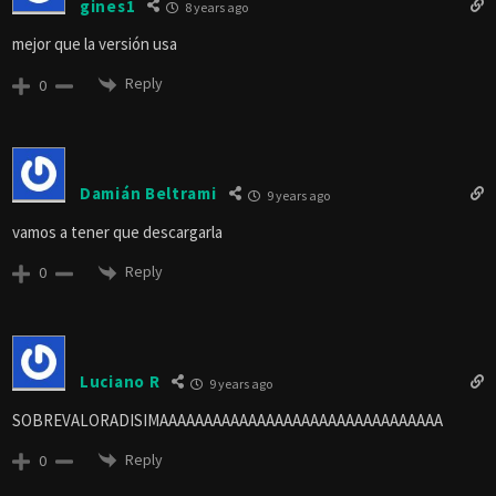
gines1
8 years ago
mejor que la versión usa
Reply
0
Damián Beltrami
9 years ago
vamos a tener que descargarla
Reply
0
Luciano R
9 years ago
SOBREVALORADISIMAAAAAAAAAAAAAAAAAAAAAAAAAAAAAAAA
Reply
0