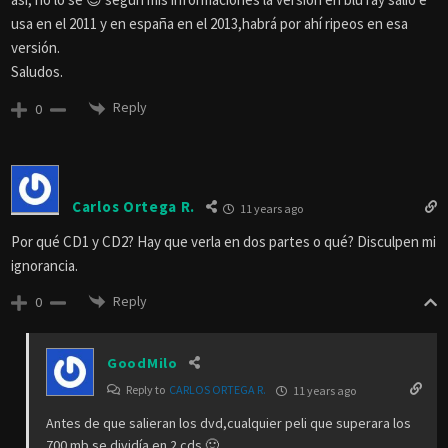
usa en el 2011 y en españa en el 2013,habrá por ahí ripeos en esa
versión.
Saludos.
Reply
0
Carlos Ortega R.
11 years ago
Por qué CD1 y CD2? Hay que verla en dos partes o qué? Disculpen mi
ignorancia.
Reply
0
GoodMilo
Reply to
CARLOS ORTEGA R.
11 years ago
Antes de que salieran los dvd,cualquier peli que superara los
700 mb se dividía en 2 cds 🙂