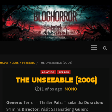
SKIP
TO
CONTENT
Primary
PELICULAS
Menu
DE TERROR |
BLOGHORROR
HOME
2016
FEBRERO
THE UNSEEABLE (2006)
⋆
ASIATICO
TERROR
THE UNSEEABLE (2006)
11 años ago
MONO
Genero:
Terror – Thriller
Pais:
Thailandia
Duracion:
94 mins
Director:
Wisit Sasanatieng
Guion: