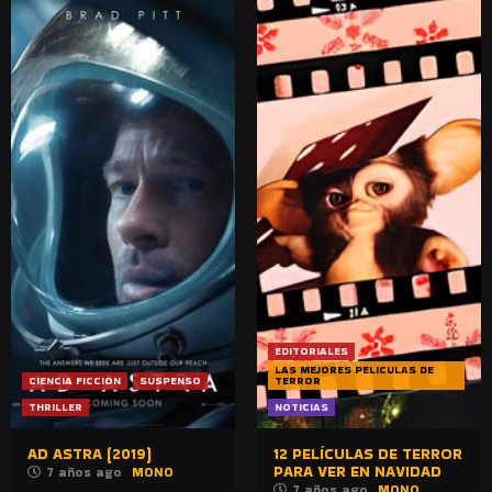
EDITORIALES
LAS MEJORES PELICULAS DE
CIENCIA FICCION
SUSPENSO
TERROR
THRILLER
NOTICIAS
AD ASTRA (2019)
12 PELÍCULAS DE TERROR
PARA VER EN NAVIDAD
7 años ago
MONO
7 años ago
MONO