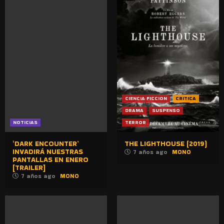
CIENCIA FICCION
CRITICA
DRAMA
SUSPENSO
NOTICIAS
TERROR
‘DARK ENCOUNTER’
THE LIGHTHOUSE (2019)
INVADIRÁ NUESTRAS
7 años ago
MONO
PANTALLAS EN ENERO
[TRAILER]
7 años ago
MONO