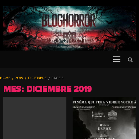
SKIP
TO
CONTENT
Primary
PELICULAS
Menu
DE TERROR |
BLOGHORROR
HOME
2019
DICIEMBRE
PAGE 3
⋆
MES:
DICIEMBRE 2019