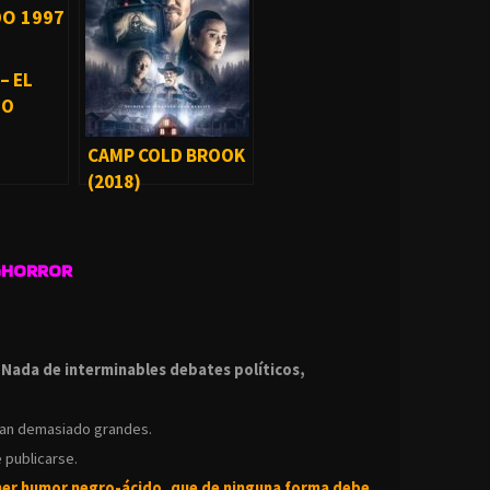
– EL
DO
CAMP COLD BROOK
(2018)
GHORROR
.
.
Nada de interminables debates políticos,
ean demasiado grandes.
 publicarse.
ner humor negro-
ácido, que de ninguna forma debe