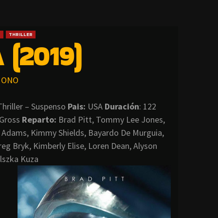
O
THRILLER
 (2019)
ONO
Thriller – Suspenso
Pais:
USA
Duración
: 122
 Gross
Reparto:
Brad Pitt, Tommy Lee Jones,
la Adams, Kimmy Shields, Bayardo De Murguia,
eg Bryk, Kimberly Elise, Loren Dean, Alyson
alszka Kuza