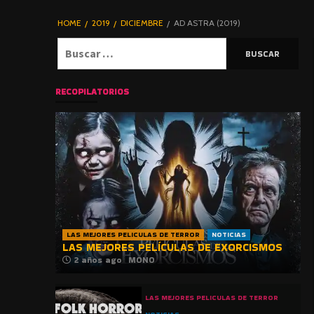
DE TERROR |
BLOGHORROR
HOME
2019
DICIEMBRE
AD ASTRA (2019)
⋆
Buscar:
RECOPILATORIOS
LAS MEJORES PELICULAS DE TERROR
NOTICIAS
LAS MEJORES PELÍCULAS DE EXORCISMOS
2 años ago
MONO
LAS MEJORES PELICULAS DE TERROR