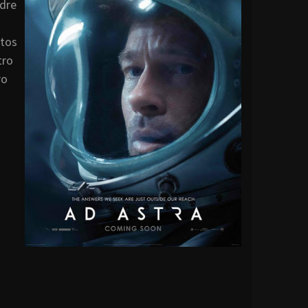
adre
etos
tro
ro