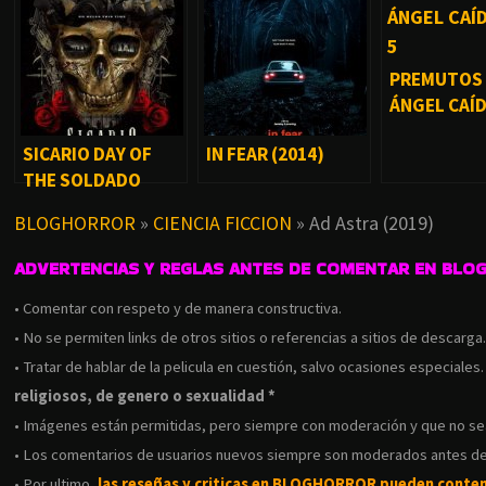
PREMUTOS 
ÁNGEL CAÍ
(1997)
SICARIO DAY OF
IN FEAR (2014)
THE SOLDADO
(2018)
BLOGHORROR
»
CIENCIA FICCION
»
Ad Astra (2019)
ADVERTENCIAS Y REGLAS ANTES DE COMENTAR EN BLO
• Comentar con respeto y de manera constructiva.
• No se permiten links de otros sitios o referencias a sitios de descarga
• Tratar de hablar de la pelicula en cuestión, salvo ocasiones especiales
religiosos, de genero o sexualidad *
• Imágenes están permitidas, pero siempre con moderación y que no s
• Los comentarios de usuarios nuevos siempre son moderados antes de
• Por ultimo,
las reseñas y criticas en BLOGHORROR pueden conte