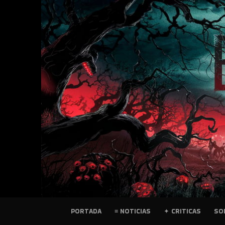
SKIP
TO
CONTENT
PELICULAS
PORTADA
≡ NOTICIAS
✦ CRITICAS
SO