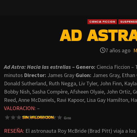
CIENCIA FICCION
SUSPENS
AD ASTRA
7 años ago
M
Ad Astra: Hacia las estrellas –
Genero:
Ciencia Ficcion – 
minutos
Director
:
James Gray
Guion:
James Gray, Ethan
Donald Sutherland, Ruth Negga, Liv Tyler, John Finn, Kay
Bobby Nish, Sasha Compère, Afsheen Olyaie, John Ortiz, Gr
Reed, Anne McDaniels, Ravi Kapoor, Lisa Gay Hamilton, H
VALORACION:
–
RESEÑA:
El astronauta Roy McBride (Brad Pitt) viaja a los