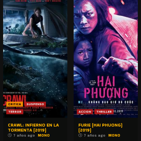
CRITICA
SUSPENSO
TERROR
ACCION
THRILLER
CRAWL: INFIERNO EN LA
FURIE (HAI PHUONG)
TORMENTA (2019)
(2019)
7 años ago
MONO
7 años ago
MONO