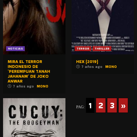
NOTICIAS
TERROR
THRILLER
MIRA EL TERROR
HEX (2019)
INDONESIO DE
7 años ago
MONO
‘PEREMPUAN TANAH
JAHANAM’ DE JOKO
ANWAR
7 años ago
MONO
1
2
3
»
PAG: