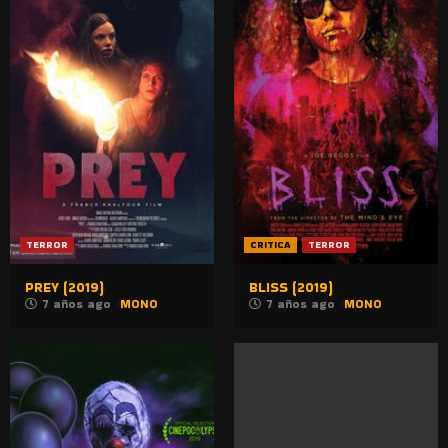
TERROR
CRITICA
TERROR
PREY (2019)
BLISS (2019)
7 años ago
MONO
7 años ago
MONO