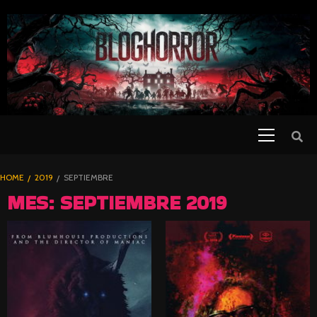
SKIP
TO
CONTENT
Primary
PELICULAS
Menu
DE TERROR |
BLOGHORROR
HOME
2019
SEPTIEMBRE
⋆
MES:
SEPTIEMBRE 2019