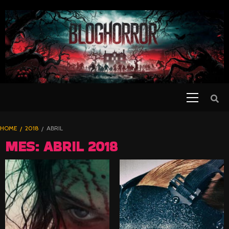
SKIP
TO
CONTENT
Primary
PELICULAS
Menu
DE TERROR |
BLOGHORROR
HOME
2018
ABRIL
⋆
MES:
ABRIL 2018