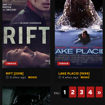
TERROR
TERROR
RIFT (2018)
LAKE PLACID (1999)
8 años ago
MONO
8 años ago
MONO
1
2
3
4
»
PAG: