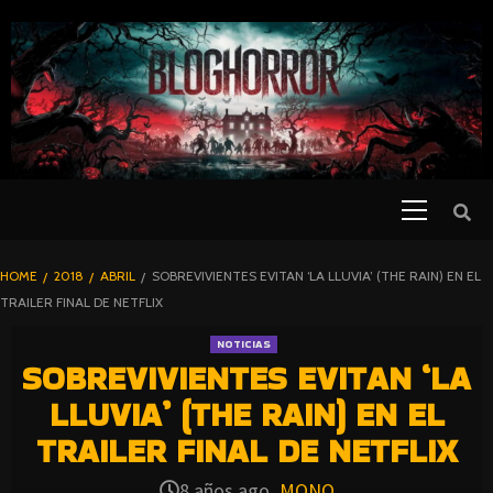
SKIP
TO
CONTENT
Primary
PELICULAS
Menu
DE TERROR |
BLOGHORROR
HOME
2018
ABRIL
SOBREVIVIENTES EVITAN ‘LA LLUVIA’ (THE RAIN) EN EL
⋆
TRAILER FINAL DE NETFLIX
NOTICIAS
SOBREVIVIENTES EVITAN ‘LA
LLUVIA’ (THE RAIN) EN EL
TRAILER FINAL DE NETFLIX
8 años ago
MONO