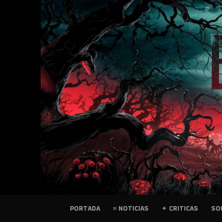
SKIP
TO
CONTENT
PELICULAS
PORTADA
≡ NOTICIAS
✦ CRITICAS
SO