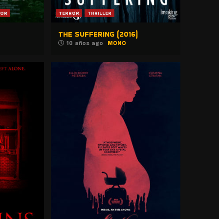
ROR
TERROR
THRILLER
THE SUFFERING (2016)
10 años ago
MONO