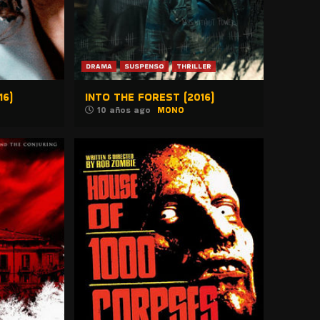
DRAMA
SUSPENSO
THRILLER
16)
INTO THE FOREST (2016)
10 años ago
MONO