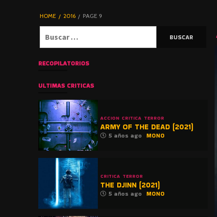
DE TERROR |
BLOGHORROR
HOME
2016
PAGE 9
⋆
Buscar:
RECOPILATORIOS
ULTIMAS CRITICAS
ACCION
CRITICA
TERROR
ARMY OF THE DEAD (2021)
5 años ago
MONO
CRITICA
TERROR
THE DJINN (2021)
5 años ago
MONO