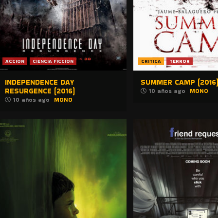
ACCION
CIENCIA FICCION
CRITICA
TERROR
INDEPENDENCE DAY
SUMMER CAMP (2016
RESURGENCE (2016)
10 años ago
MONO
10 años ago
MONO