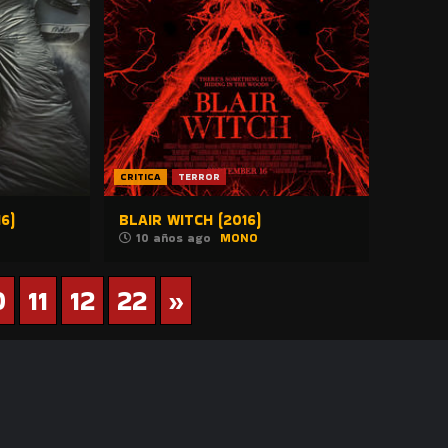
CRITICA
TERROR
6)
BLAIR WITCH (2016)
10 años ago
MONO
0
11
12
22
»