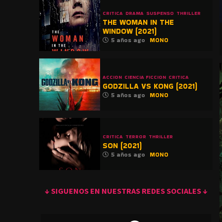
CRITICA
DRAMA
SUSPENSO
THRILLER
THE WOMAN IN THE
WINDOW (2021)
5 años ago
MONO
ACCION
CIENCIA FICCION
CRITICA
GODZILLA VS KONG (2021)
5 años ago
MONO
CRITICA
TERROR
THRILLER
SON (2021)
5 años ago
MONO
↓ SIGUENOS EN NUESTRAS REDES SOCIALES ↓