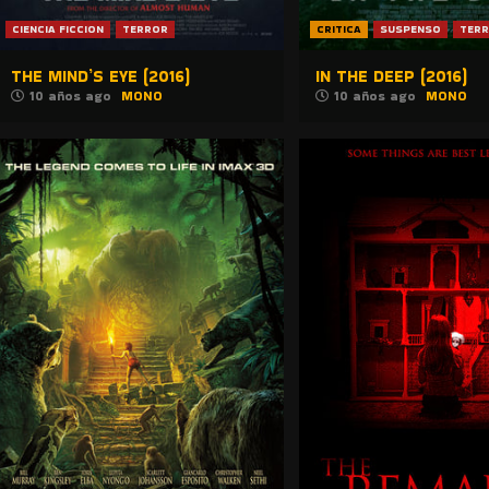
CIENCIA FICCION
TERROR
CRITICA
SUSPENSO
TER
THE MIND’S EYE (2016)
IN THE DEEP (2016)
10 años ago
MONO
10 años ago
MONO