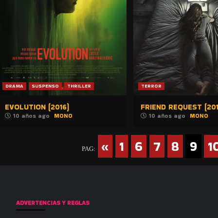
DRAMA
SUSPENSO
THRILLER
TERROR
EVOLUTION (2016)
FRIEND REQUEST (201
10 años ago
MONO
10 años ago
MONO
«
1
6
7
8
9
1
PAG:
ADVERTENCIAS Y REGLAS