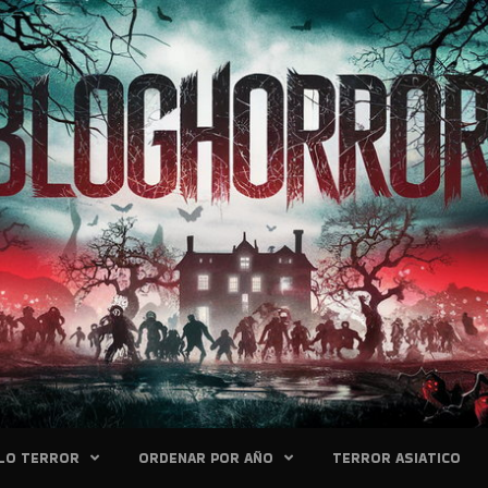
LO TERROR
ORDENAR POR AÑO
TERROR ASIATICO