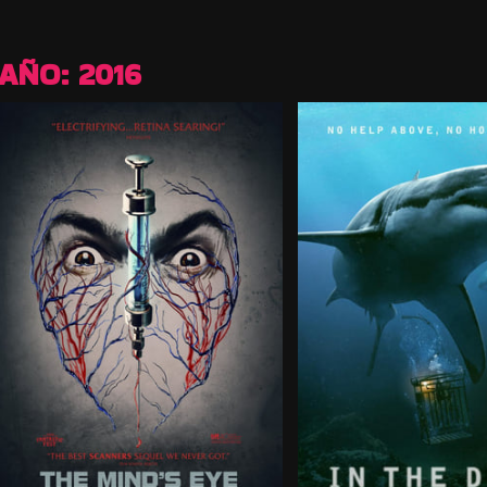
AÑO:
2016