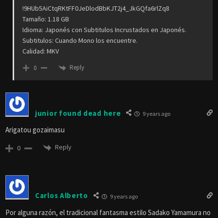
Reply
0
Jorge Enrique Pino Mendez
Reply to
JORGE ENRIQUE PINO MENDEZ
9 years ago
Que leches, soy tan wena gente que la acabo de subir XD.