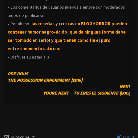
• Los comentarios de usuarios nuevos siempre son moderados
antes de publicarse.
• Por ultimo,
las reseñas y criticas en BLOGHORROR pueden
contener humor negro-
ácido, que de ninguna forma debe
ser tomado en serio! y que tienen como fin el puro
entretenimiento satírico.
• Disfrute su estadía ;)
CONTINUE
PREVIOUS
THE POSSESSION EXPERIMENT (2016)
READING
NEXT
YOURE NEXT – TU ERES EL SIGUIENTE (2013)
Subscribe
LOGIN