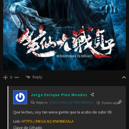
Jorge Enrique Pino Mendez
9 years ago
MonoHD tengo por ahi la peli de Bunshinsaba vs Sadako en buena
calidad pero con subtitulos en chinito pegado. ¿La subo y la añades a
la lista de espera de subtitulos? 😛