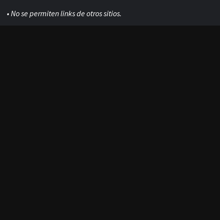
Ingresamos en el
TOP100 de los mejores sitios de terror
del mundo
y somos el
N°1 de Habla
Hispana
según
Feedspot.
ADVERTENCIAS Y REGLAS