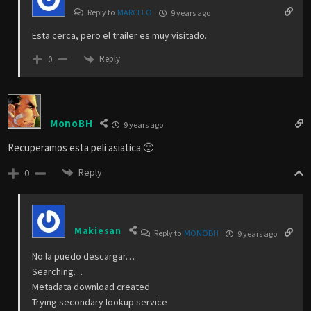
La encontre, por ahora la voy bajando a 100kb/s. Te aviso
cuando este completa y te la paso.
Reply
0
JHARAZ
9 years ago
Gracias….
Reply
0
marcelo
9 years ago
Quisiera saber si salio el grito vs el aro
Reply
0