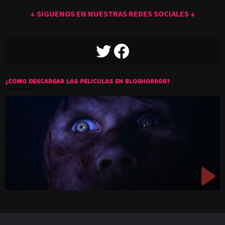
Metadata download created
Trying secondary lookup service
Secondary lookup failed: no sources found
Found 0
Reply
0
KarenBlack
Reply to
MAKIESAN
9 years ago
Cosa e´mandinga! Yo la estoy bajando rapidísimo! en 20
minutos la tengo,
Reply
0