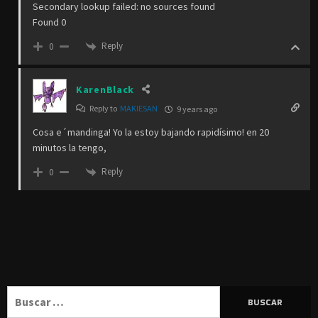
Carlos Alberto
Reply to
MARCELO
9 years ago
Esta cerca, pero el trailer es muy visitado.
Reply
0
MonoBH
9 years ago
Recuperamos esta peli asiatica 🙂
Reply
0
Makiesan
Reply to
MONOBH
9 years ago
No la puedo descargar…
Searching…