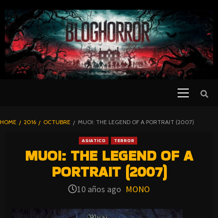
SKIP
TO
CONTENT
Primary
PELICULAS
Menu
DE TERROR |
BLOGHORROR
HOME
2016
OCTUBRE
MUOI: THE LEGEND OF A PORTRAIT (2007)
⋆
ASIATICO
TERROR
MUOI: THE LEGEND OF A
PORTRAIT (2007)
10 años ago
MONO