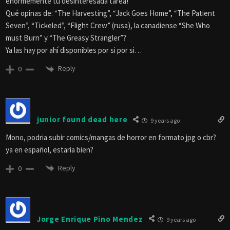
Reply
0
julio
9 years ago
mono hay una serie de thai horror ThirTEEN Terrors (2014) son trece
capítulos diferentes con subtitulos en español disponibles están
entretenidos algunos capítulos.para los amantes del cine de terror
asiatico
Reply
0
Juls
9 years ago