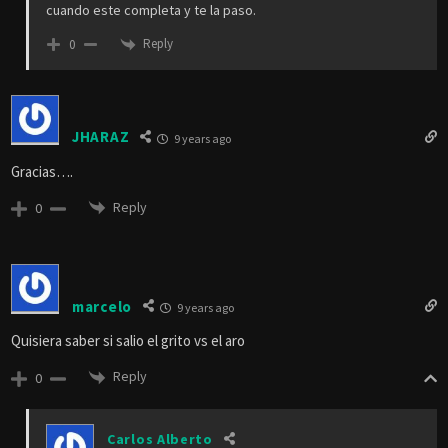
Por alguna razón, el tradicional fantasma estilo Sadako Yamamura no
me agota, jejejeje… ese sonidito gutural que emite o lo que parece
ser un traqueo de huesos ME ESPANTA, pero sigo disfrutando de
estas películas; pero cuando Hollywood quiere empoderarse de eso,
pierde su gracia.
Reply
0
JHARAZ
9 years ago
Hola podrian por favor resubir esta pelicula “LIVING DEATH (2009)” ,
la reseña se ve muy interesante Gracias
Reply
0
Jorge Enrique Pino Mendez
Reply to
JHARAZ
9 years ago