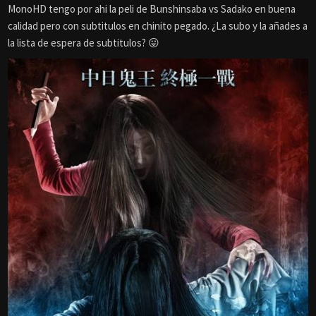
Gracias @MonoHB! estas no son mi palo, pero se agradece
enormemente tu desinteresada tarea!
Qué opinas de: “The Harvesting”, “Jack Goes Home”, “The Patient
Seven”, “Tickeled”, “Flight Crew” (rusa), la canadiense “She Who
must Burn” y “The Greasy Strangler”?
Ya las hay por ahí disponibles por si por si…
Reply
0
junior found dead here
9 years ago
Mono, podria subir comics/mangas de horror en formato jpg o cbr?
ya en español, estaria bien?
Reply
0