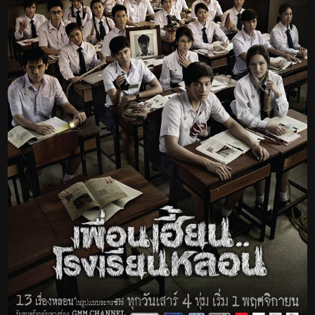
Reply
0
chuck finley
9 years ago
Buenas actuaciones, pero se hace larga y cuando empieza lo bueno
se acaba.
Reply
0
julio
9 years ago
ThirTEEN Terrors (Sub. Español)