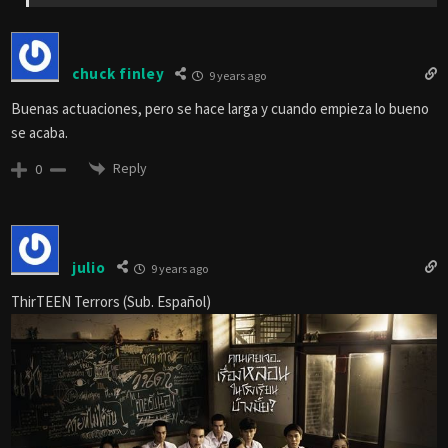
de FENG SHUI 2
Reply
0
Zoe Mar Azul
9 years ago
Muchas gracias me he hecho fan del cine y doramas coreanos…no lo
puedo evitar, un vicio mas!
Reply
0
Andres Shakur
Reply to
ZOE MAR AZUL
9 years ago
tailandia tiene buenas peliculas