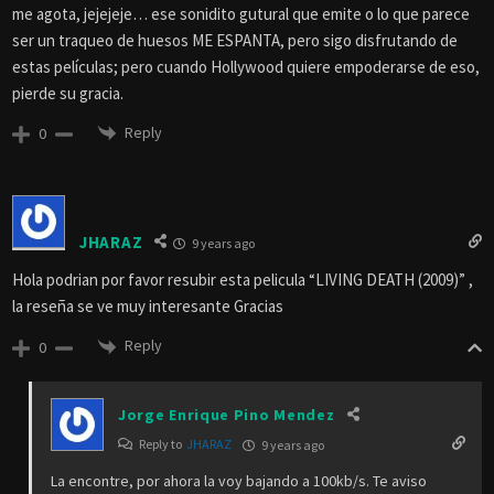
Link:
HTTPS://MEGA.NZ/#!W9NEXALA
Clave de Cifrado:
!9HUb5AiCtqRKtFF0JeDlodBbKJT2j4_JkGQfa6rlZq8
Tamaño: 1.18 GB
Idioma: Japonés con Subtitulos Incrustados en Japonés.
Subtitulos: Cuando Mono los encuentre.
Calidad: MKV
Reply
0
junior found dead here
9 years ago
Arigatou gozaimasu
Reply
0
Carlos Alberto
9 years ago