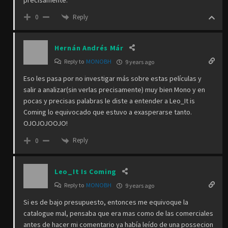
Reply
0
Hernán Andrés Már
Reply to
MONOBH
9 years ago
Eso les pasa por no investigar más sobre estas películas y
salir a analizar(sin verlas precisamente) muy bien Mono y en
pocas y precisas palabras le diste a entender a Leo_It is
Coming lo equivocado que estuvo a exasperarse tanto.
OJOJOJOOJO!
Reply
0
Leo_It Is Coming
Reply to
MONOBH
9 years ago
Si es de bajo presupuesto, entonces me equivoque la
catalogue mal, pensaba que era mas como de las comerciales
antes de hacer mi comentario ya había leído de una possecion