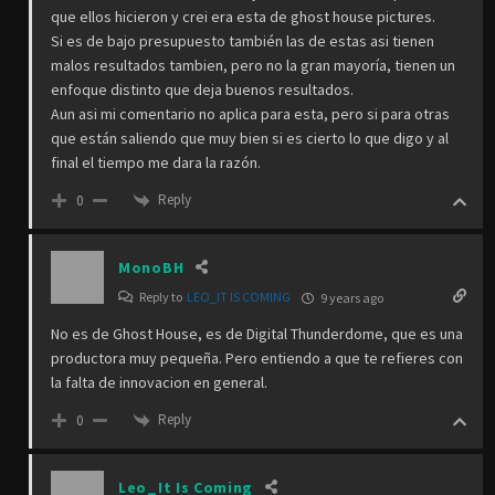
que ellos hicieron y crei era esta de ghost house pictures.
Si es de bajo presupuesto también las de estas asi tienen
malos resultados tambien, pero no la gran mayoría, tienen un
enfoque distinto que deja buenos resultados.
Aun asi mi comentario no aplica para esta, pero si para otras
que están saliendo que muy bien si es cierto lo que digo y al
final el tiempo me dara la razón.
Reply
0
MonoBH
Reply to
LEO_IT IS COMING
9 years ago
No es de Ghost House, es de Digital Thunderdome, que es una
productora muy pequeña. Pero entiendo a que te refieres con
la falta de innovacion en general.
Reply
0
Leo_It Is Coming