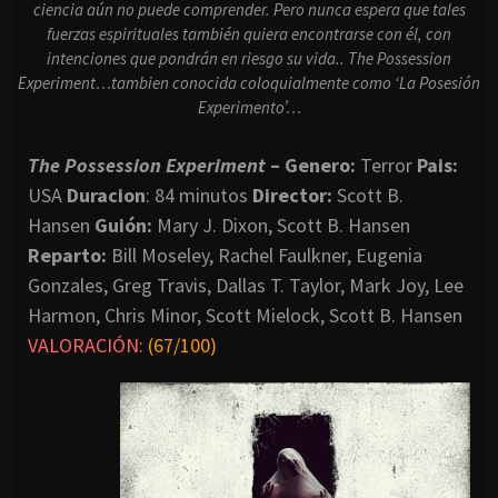
ciencia aún no puede comprender. Pero nunca espera que tales
fuerzas espirituales también quiera encontrarse con él, con
intenciones que pondrán en riesgo su vida.. The Possession
Experiment…tambien conocida coloquialmente como ‘La Posesión
Experimento’…
The Possession Experiment
– Genero:
Terror
Pais:
USA
Duracion
: 84 minutos
Director:
Scott B.
Hansen
Guión:
Mary J. Dixon, Scott B. Hansen
Reparto:
Bill Moseley, Rachel Faulkner, Eugenia
Gonzales, Greg Travis, Dallas T. Taylor, Mark Joy, Lee
Harmon, Chris Minor, Scott Mielock, Scott B. Hansen
VALORACIÓN:
(67/100)