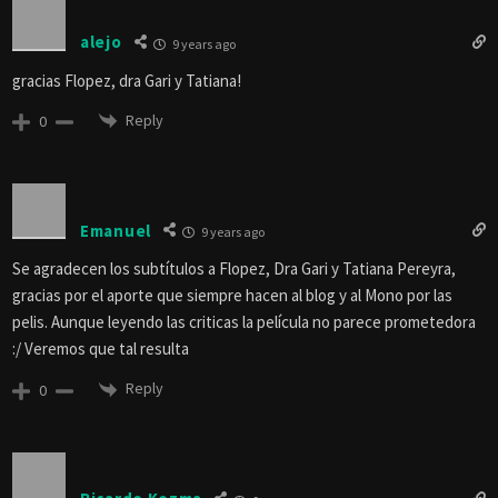
alejo
9 years ago
gracias Flopez, dra Gari y Tatiana!
Reply
0
Emanuel
9 years ago
Se agradecen los subtítulos a Flopez, Dra Gari y Tatiana Pereyra,
gracias por el aporte que siempre hacen al blog y al Mono por las
pelis. Aunque leyendo las criticas la película no parece prometedora
:/ Veremos que tal resulta
Reply
0