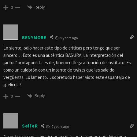
Reply
0
BENYMORE
9 years ago
Lo siento, odio hacer este tipo de críticas pero tengo que ser
sincero… Esto es una auténtica BASURA. La interpretación del
¿actor? protagonista es de, bueno ni llega a función de instituto. Es
como un culebrón con un intento de twists que les sale de
vergüenza. Lo lamento… sobretodo haber visto este espantajo de
¿película?
Reply
0
SelfeR
9 years ago
No es la gran cosa, me esperaba mas, actuaciones que dejan que