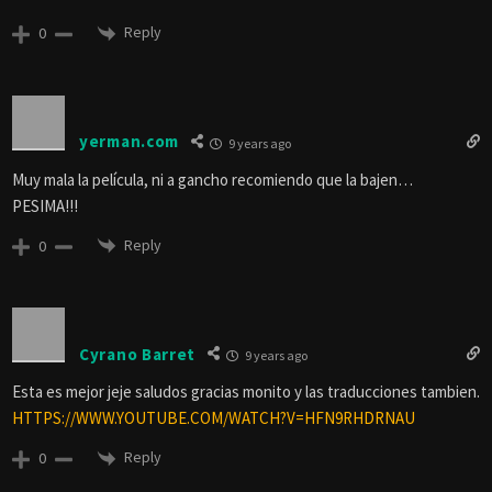
Reply
0
yerman.com
9 years ago
Muy mala la película, ni a gancho recomiendo que la bajen…
PESIMA!!!
Reply
0
Cyrano Barret
9 years ago
Esta es mejor jeje saludos gracias monito y las traducciones tambien.
HTTPS://WWW.YOUTUBE.COM/WATCH?V=HFN9RHDRNAU
Reply
0