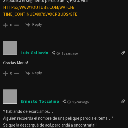
Se publica el segmento perdido de ‘V/H/S 3: Viral’
HTTPS://WWW.YOUTUBE.COM/WATCH?
TIME_CONTINUE=907&V=XCPBUDS4SFE
Reply
0
Luis Gallardo
9 years ago
Gracias Mono!
Reply
0
Ernesto Toccalino
9 years ago
Y hablando de exorcismos…
Alguien recuerda el nombre de una peli que parodia el tema…?
Se que la descargué de acá,pero andá a encontrarla!!