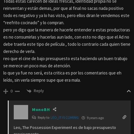
Todas estas carecen de ideas frescas, identidad propia no se
reinventan y están demas, por que al final no sacas nada positivo
todo es negativo y ya lo has visto, pero ellos diran le vendemos este
“reefrito cocinado” y lo compran.
pero yo digo que la manera de hacerle entender a estas productoras
es no consumirlas y hacerlas aun lado, con esto no digo que el Ad no
debe traerla este tipo de película , todo lo contrario cada quien tiene
derecho de verla.
reo que el cine de bajo presupuesto esta haciendo un buen trabajo
se merece un poco mas de atención.
lo que ya fue no será, esta critica es por los comentarios que eh
leído, sin verla siempre supe que era mala.
Reply
0
MonoBH
Reply to
LEO_IT IS COMING
9 years ago
Leo, The Possession Experiment es de bajo presupuesto
precisamente.