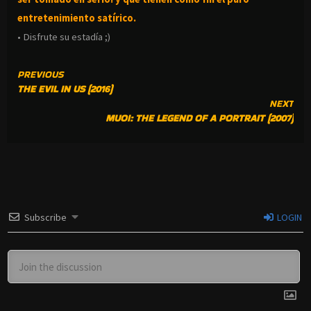
entretenimiento satírico.
• Disfrute su estadía ;)
CONTINUE
PREVIOUS
THE EVIL IN US (2016)
READING
NEXT
MUOI: THE LEGEND OF A PORTRAIT (2007)
Subscribe
LOGIN