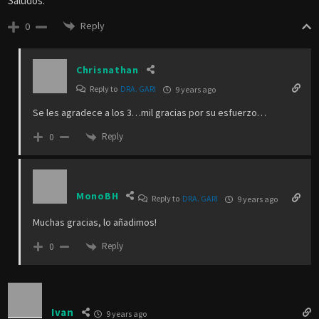
Saludos.
Reply
0
Chrisnathan
Reply to
DRA. GARI
9 years ago
Se les agradece a los 3…mil gracias por su esfuerzo…
Reply
0
MonoBH
Reply to
DRA. GARI
9 years ago
Muchas gracias, lo añadimos!
Reply
0
Ivan
9 years ago