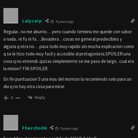
Lalycarp
9 years ago
Regular.. no me aburrio… pero cuando termino me quede con sabor
a nada.. ni fu ni fa….llevadera…cosas en general predecibles y
alguna q otra no… pasa todo muy rapido sin mucha explicacion como
q se le hizo todo muy facil y accesible al protagonista.SPOILER:una
cosa q no entendi..quizas simplemente se me paso de largo.. cual era
la mision? FIN SPOILER.
En fin puntuacion 5 una mas del monton la recomiendo solo para un
dia q no hay otra cosa para mirar.
Reply
0
Fhercho06
9 years ago