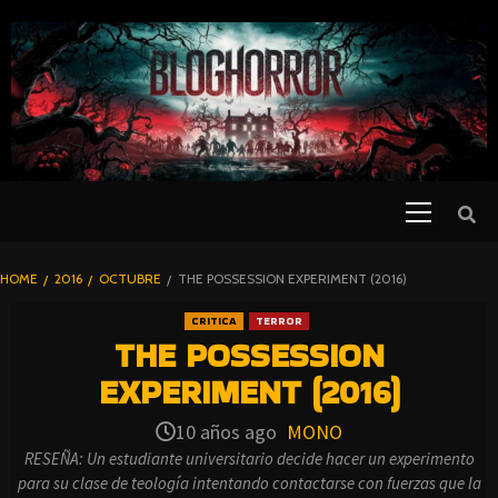
SKIP
TO
CONTENT
Primary
PELICULAS
Menu
DE TERROR |
BLOGHORROR
HOME
2016
OCTUBRE
THE POSSESSION EXPERIMENT (2016)
⋆
CRITICA
TERROR
THE POSSESSION
EXPERIMENT (2016)
10 años ago
MONO
RESEÑA: Un estudiante universitario decide hacer un experimento
para su clase de teología intentando contactarse con fuerzas que la