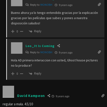
Reply to
MONOBH
9 years ago
Bueno ahora ya lo tengo entendido gracias por la explicación
gracias por las películas que subes y pones a nuestra
disposición saludos!
Reply
0
Leo_It Is Coming
Reply to
MONOBH
9 years ago
Hola AD primera interaccion con usted, Ghost house pictures
no la produce?
Reply
0
David Kampeon
9 years ago
regular a mala. 4.5/10