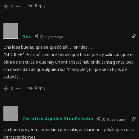
Reply
0
Nox
9 years ago
Una idea buena, que se quedó ahí… en idea…
*SPOILER* Por qué siempre tienen que hacer pelis y salir con que es
obra de un culto o que hay un anticristo? habiendo tanta gente loca
sin necesidad de que alguien los “manipule”, ni que sean hijos de
satanás…
Reply
0
Christian Aquiles Steufelsohn
9 years ago
Un buen proyecto, arruinado por malas actuaciones y diálogos cuasi
intrascendentes.