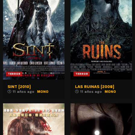
TERROR
TERROR
SINT (2010)
LAS RUINAS (2008)
11 años ago
MONO
11 años ago
MONO