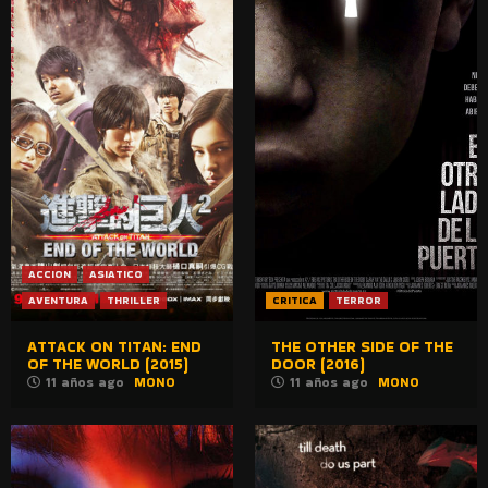
ACCION
ASIATICO
AVENTURA
THRILLER
CRITICA
TERROR
ATTACK ON TITAN: END
THE OTHER SIDE OF THE
OF THE WORLD (2015)
DOOR (2016)
11 años ago
MONO
11 años ago
MONO