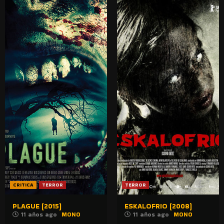
CRITICA
TERROR
TERROR
PLAGUE (2015)
ESKALOFRIO (2008)
11 años ago
MONO
11 años ago
MONO