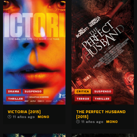
DRAMA
SUSPENSO
CRITICA
SUSPENSO
THRILLER
TERROR
THRILLER
VICTORIA (2015)
THE PERFECT HUSBAND
(2015)
11 años ago
MONO
11 años ago
MONO