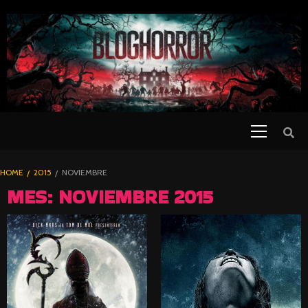
SKIP
TO
CONTENT
Primary
PELICULAS
Menu
DE TERROR |
BLOGHORROR
HOME
2015
NOVIEMBRE
⋆
MES:
NOVIEMBRE 2015