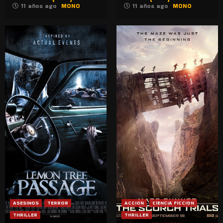
11 años ago
MONO
11 años ago
MONO
ASESINOS
TERROR
ACCION
CIENCIA FICCION
THRILLER
THRILLER