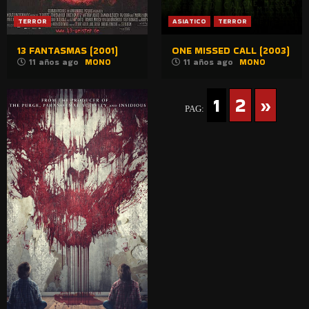
TERROR
ASIATICO
TERROR
13 FANTASMAS (2001)
ONE MISSED CALL (2003)
11 años ago
MONO
11 años ago
MONO
1
2
»
PAG: