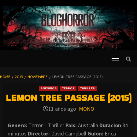
SKIP
TO
CONTENT
Primary
PELICULAS
Menu
DE TERROR |
BLOGHORROR
HOME
2015
NOVIEMBRE
LEMON TREE PASSAGE (2015)
⋆
ASESINOS
TERROR
THRILLER
LEMON TREE PASSAGE (2015)
11 años ago
MONO
Genero:
Terror – Thriller
Pais:
Australia
Duracion
84
minutos
Director:
David Campbell
Guion:
Erica