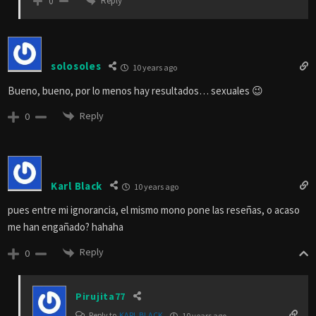
Reply
0
solosoles
10 years ago
Bueno, bueno, por lo menos hay resultados… sexuales 😉
Reply
0
Karl Black
10 years ago
pues entre mi ignorancia, el mismo mono pone las reseñas, o acaso
me han engañado? hahaha
Reply
0
Pirujita77
Reply to
KARL BLACK
10 years ago