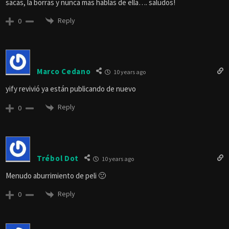
sacas, la borras y nunca mas hablas de ella…. saludos!
Reply
0
Marco Cedano
10 years ago
yify revivió ya están publicando de nuevo
Reply
0
Trébol Dot
10 years ago
Menudo aburrimiento de peli 🙁
Reply
0