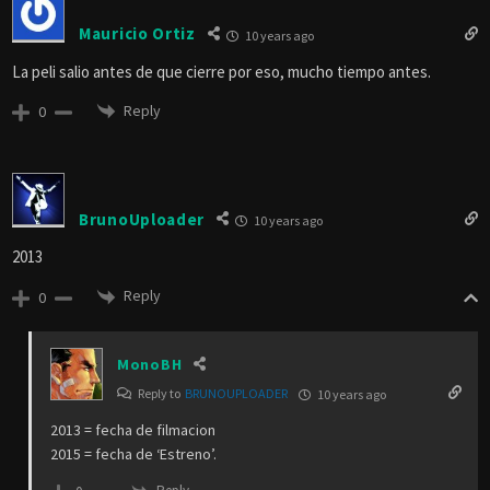
Mauricio Ortiz
10 years ago
La peli salio antes de que cierre por eso, mucho tiempo antes.
Reply
0
BrunoUploader
10 years ago
2013
Reply
0
MonoBH
Reply to
BRUNOUPLOADER
10 years ago
2013 = fecha de filmacion
2015 = fecha de ‘Estreno’.