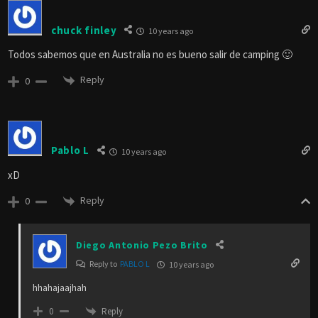
chuck finley
10 years ago
Todos sabemos que en Australia no es bueno salir de camping 🙂
Reply
0
Pablo L
10 years ago
xD
Reply
0
Diego Antonio Pezo Brito
Reply to
PABLO L
10 years ago
hhahajaajhah
Reply
0