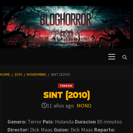
SKIP
TO
CONTENT
Primary
PELICULAS
Menu
DE TERROR |
BLOGHORROR
HOME
2015
NOVIEMBRE
SINT (2010)
⋆
TERROR
SINT (2010)
11 años ago
MONO
Genero:
Terror
Pais:
Holanda
Duracion
85 minutos
Director:
Dick Maas
Guion:
Dick Maas
Reparto: