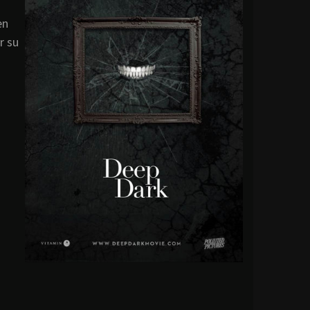
en
r su