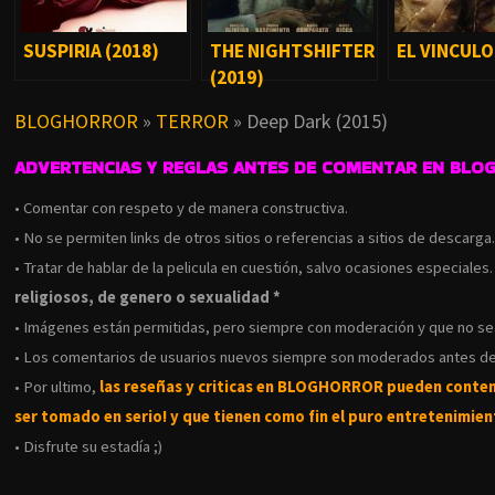
SUSPIRIA (2018)
THE NIGHTSHIFTER
EL VINCULO
(2019)
BLOGHORROR
»
TERROR
»
Deep Dark (2015)
ADVERTENCIAS Y REGLAS ANTES DE COMENTAR EN BLO
• Comentar con respeto y de manera constructiva.
• No se permiten links de otros sitios o referencias a sitios de descarga
• Tratar de hablar de la pelicula en cuestión, salvo ocasiones especiales
religiosos, de genero o sexualidad *
• Imágenes están permitidas, pero siempre con moderación y que no s
• Los comentarios de usuarios nuevos siempre son moderados antes de
• Por ultimo,
las reseñas y criticas en BLOGHORROR pueden conte
ser tomado en serio! y que tienen como fin el puro entretenimient
• Disfrute su estadía ;)