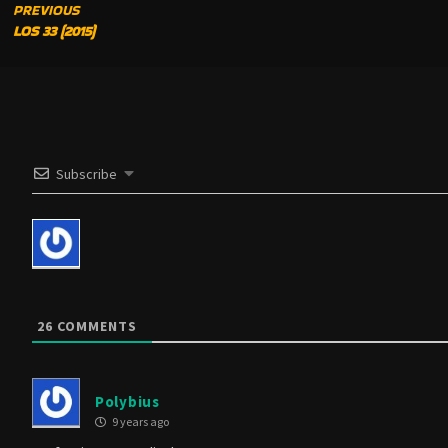
CONTINUE
PREVIOUS
LOS 33 (2015)
READING
Subscribe
26
COMMENTS
Polybius
9 years ago