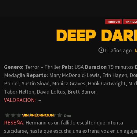
TERROR
THRILL
DEEP DARK
11 años ago
Genero:
Terror – Thriller
Pais:
USA
Duracion
79 minutos
Medaglia
Reparto:
Mary McDonald-Lewis, Erin Hagen, Don 
Poirier, Austin Sloan, Monica Graves, Hank Cartwright, Mi
Tabor Helton, David Loftus, Brett Barron
VALORACION:
–
RESEÑA:
Hermann es un fallido escultor que intenta
suicidarse, hasta que escucha una extraña voz en un aguje