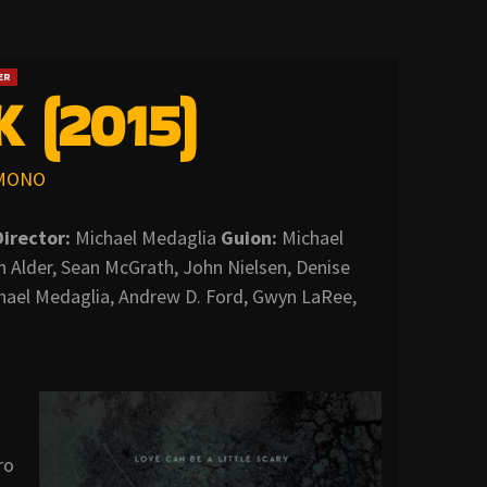
ER
 (2015)
MONO
Director:
Michael Medaglia
Guion:
Michael
Alder, Sean McGrath, John Nielsen, Denise
chael Medaglia, Andrew D. Ford, Gwyn LaRee,
ro