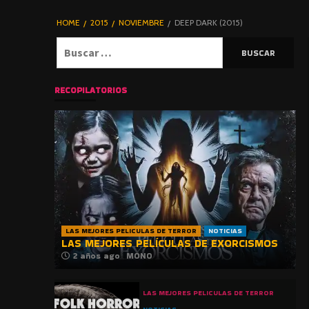
DE TERROR |
BLOGHORROR
HOME
2015
NOVIEMBRE
DEEP DARK (2015)
⋆
Buscar:
RECOPILATORIOS
LAS MEJORES PELICULAS DE TERROR
NOTICIAS
LAS MEJORES PELÍCULAS DE EXORCISMOS
2 años ago
MONO
LAS MEJORES PELICULAS DE TERROR