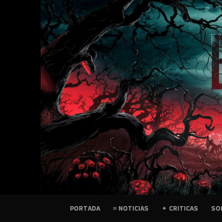
SKIP
TO
CONTENT
PELICULAS
PORTADA
≡ NOTICIAS
✦ CRITICAS
SO