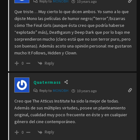
Reply to
MONOBH
10 years ago
Que triste… Muy cierto lo que dicen ambos. Yo sumo a lo que
dijiste Mono las películas de humor negro/”terror”/bizarras
cómo The Final Girls (aunque ésta creo que podría haberse
“explotado” más), Deathgasm y Deep Dark que por lo bajo me
sorprendieron mucho (claro está que no son terror puro, pero
son buenas). Además acoto una opinión personal: me gustaron
mucho It Follows, Hidden y Clown.
Reply
0
Quatermass
Reply to
MONOBH
10 years ago
Creo que The Atticus Institute ha sido la mejor de todas.
Además de sus múltiples virtudes, posee un planteamiento
original, cualidad muy poco frecuente en éste y en cualquier
género del cine contemporáneo.
Reply
0