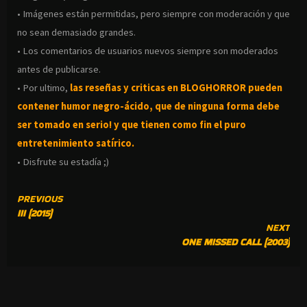
• Imágenes están permitidas, pero siempre con moderación y que
no sean demasiado grandes.
• Los comentarios de usuarios nuevos siempre son moderados
antes de publicarse.
• Por ultimo,
las reseñas y criticas en BLOGHORROR pueden
contener humor negro-
ácido, que de ninguna forma debe
ser tomado en serio! y que tienen como fin el puro
entretenimiento satírico.
• Disfrute su estadía ;)
CONTINUE
PREVIOUS
III (2015)
READING
NEXT
ONE MISSED CALL (2003)