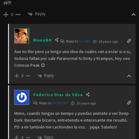
sii!!!
Reply
0
MonoBH
Reply to
FLORC
10 years ago
Aun no flor pero ya tengo una idea de cuales van a estar si o si,
todavia faltan por salir Paranormal Activity y Krampus, hoy veo
Crimson Peak 😉
Reply
0
Federico Dias da Silva
Reply to
MONOBH
10 years ago
Mono, cuando tengas un tiempo y puedas animate a ver Deep
Dark. Bastante bizarra, entretenida e interesante me resultó.
PD: a mi también me cachondeo la voz… jajaja. Saludos!
Reply
0