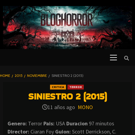
SKIP
TO
CONTENT
Primary
PELICULAS
Menu
DE TERROR |
BLOGHORROR
HOME
2015
NOVIEMBRE
SINIESTRO 2 (2015)
⋆
CRITICA
TERROR
SINIESTRO 2 (2015)
11 años ago
MONO
Genero:
Terror
Pais:
USA
Duracion
97 minutos
Director:
Ciaran Foy
Guion:
Scott Derrickson, C.