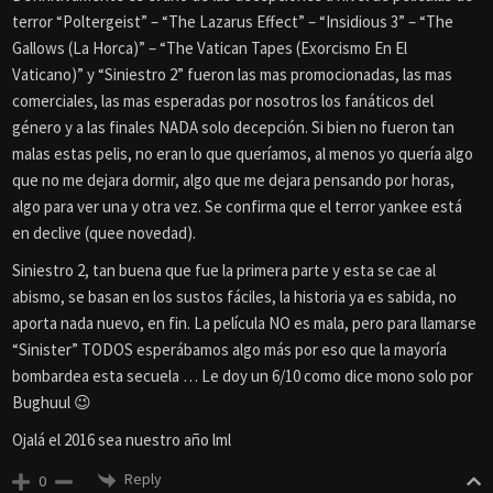
terror “Poltergeist” – “The Lazarus Effect” – “Insidious 3” – “The
Gallows (La Horca)” – “The Vatican Tapes (Exorcismo En El
Vaticano)” y “Siniestro 2” fueron las mas promocionadas, las mas
comerciales, las mas esperadas por nosotros los fanáticos del
género y a las finales NADA solo decepción. Si bien no fueron tan
malas estas pelis, no eran lo que queríamos, al menos yo quería algo
que no me dejara dormir, algo que me dejara pensando por horas,
algo para ver una y otra vez. Se confirma que el terror yankee está
en declive (quee novedad).
Siniestro 2, tan buena que fue la primera parte y esta se cae al
abismo, se basan en los sustos fáciles, la historia ya es sabida, no
aporta nada nuevo, en fin. La película NO es mala, pero para llamarse
“Sinister” TODOS esperábamos algo más por eso que la mayoría
bombardea esta secuela … Le doy un 6/10 como dice mono solo por
Bughuul 😉
Ojalá el 2016 sea nuestro año lml
Reply
0