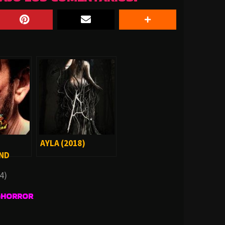
AYLA (2018)
ND
4)
GHORROR