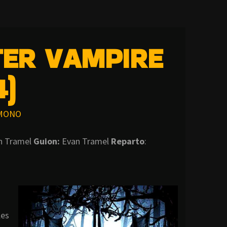
TER VAMPIRE
4)
MONO
n Tramel
Guion:
Evan Tramel
Reparto
:
les