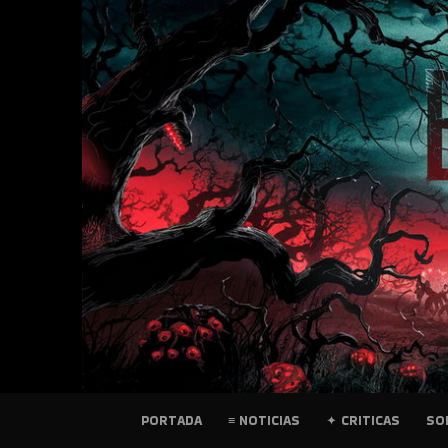
SKIP
TO
CONTENT
PELICULAS
PORTADA
≡ NOTICIAS
✦ CRITICAS
SO