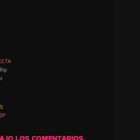
ECTA
Rip
s
S
2P
BAJO LOS COMENTARIOS.