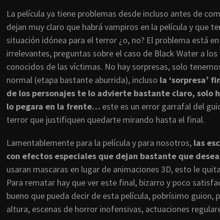
La película ya tiene problemas desde incluso antes de co
dejan muy claro que habrá vampiros en la película y que t
situación idónea para el terror ¿o, no? El problema está e
irrelevantes, preguntas sobre el caso de Black Water a los 
conocidos de las víctimas. No hay sorpresas, solo tenemos
normal (etapa bastante aburrida), incluso
la ‘sorpresa’ f
de los personajes te lo advierte bastante claro, solo h
lo pegara en la frente…
este es un error garrafal del gu
terror que justifiquen quedarte mirando hasta el final.
Lamentablemente para la película y para nosotros,
las es
con efectos especiales que dejan bastante que desea
usaran mascaras en lugar de animaciones 3D, esto le quita 
Para rematar hay que ver este final, bizarro y poco satisfa
bueno que pueda decir de esta película, pobrísimo guion, pr
altura, escenas de horror inofensivas, actuaciones regula