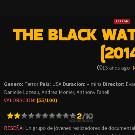
TERROR
THE BLACK WA
(201
13 años ago
Genero:
Terror
Pais:
USA
Duracion:
– mins
Director:
Eva
Danielle Lozeau, Andrea Monier, Anthony Fanelli
VALORACION:
(55/100)
RESEÑA:
Un grupo de jóvenes realizadores de documenta