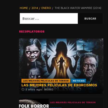
DE TERROR |
BLOGHORROR
HOME
2014
ENERO
THE BLACK WATER VAMPIRE (2014)
⋆
Buscar:
RECOPILATORIOS
LAS MEJORES PELICULAS DE TERROR
NOTICIAS
LAS MEJORES PELÍCULAS DE EXORCISMOS
2 años ago
MONO
LAS MEJORES PELICULAS DE TERROR