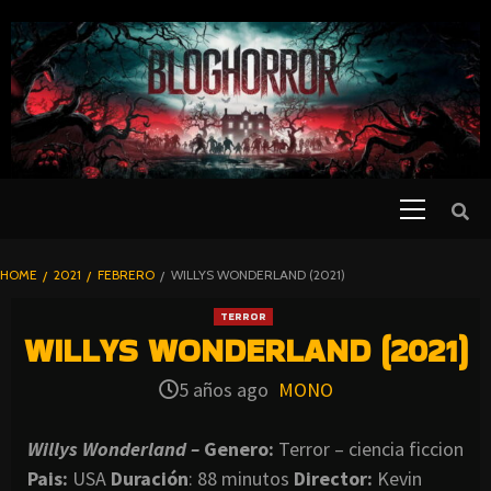
SKIP
TO
CONTENT
Primary
PELICULAS
Menu
DE TERROR |
BLOGHORROR
HOME
2021
FEBRERO
WILLYS WONDERLAND (2021)
⋆
TERROR
WILLYS WONDERLAND (2021)
5 años ago
MONO
Willys Wonderland –
Genero:
Terror – ciencia ficcion
Pais:
USA
Duración
: 88 minutos
Director
:
Kevin