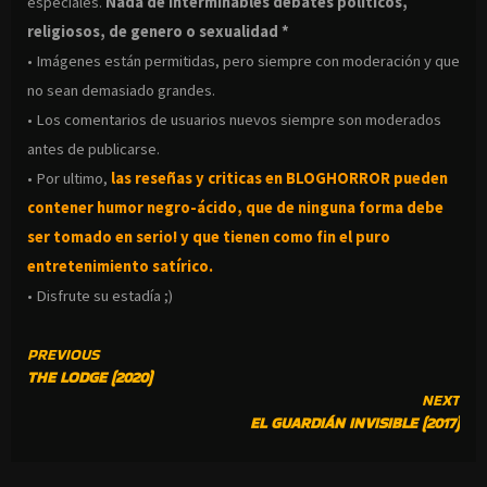
especiales.
Nada de interminables debates políticos,
religiosos, de genero o sexualidad *
• Imágenes están permitidas, pero siempre con moderación y que
no sean demasiado grandes.
• Los comentarios de usuarios nuevos siempre son moderados
antes de publicarse.
• Por ultimo,
las reseñas y criticas en BLOGHORROR pueden
contener humor negro-
ácido, que de ninguna forma debe
ser tomado en serio! y que tienen como fin el puro
entretenimiento satírico.
• Disfrute su estadía ;)
CONTINUE
PREVIOUS
THE LODGE (2020)
READING
NEXT
EL GUARDIÁN INVISIBLE (2017)