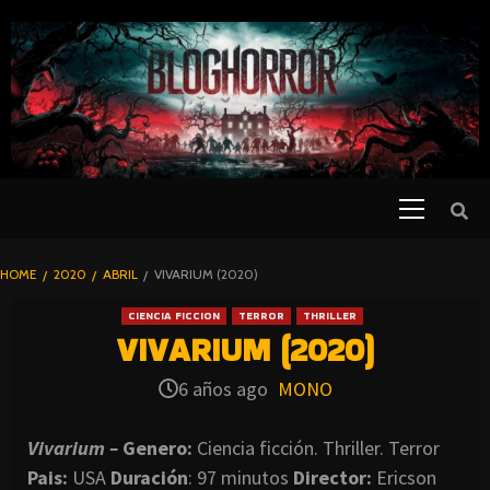
SKIP
TO
CONTENT
Primary
PELICULAS
Menu
DE TERROR |
BLOGHORROR
HOME
2020
ABRIL
VIVARIUM (2020)
⋆
CIENCIA FICCION
TERROR
THRILLER
VIVARIUM (2020)
6 años ago
MONO
Vivarium –
Genero:
Ciencia ficción. Thriller. Terror
Pais:
USA
Duración
: 97 minutos
Director
:
Ericson